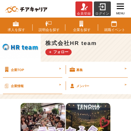
MENU
会員登録
ログイン
素
敵
な
求人を
探す
説明会を
探す
企業を
探す
就職
イベント
テ
ラ
株式会社HR team
ス
＋ フォロー
で
女
子
>
>
企業TOP
募集
会
し
ま
>
>
企業情報
メンバー
し
た
～
♫
【株
式
会