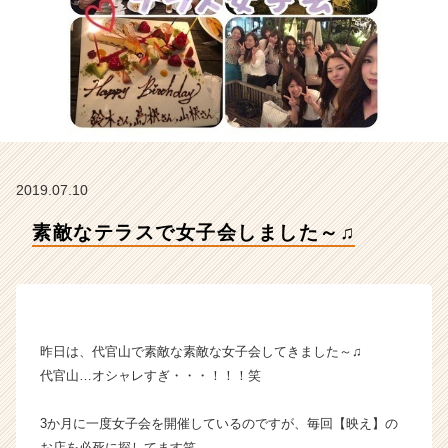
社
H
R
t
e
a
m
の
タ
2019.07.10
イ
ム
素敵なテラスで女子会しました～♫
ラ
イ
ン】
|
ベ
ン
昨日は、代官山で素敵な素敵な女子会してきました～♫
チ
代官山…オシャレすぎ・・・！！！笑
ャ
ー・
3か月に一度女子会を開催しているのですが、毎回【映え】の
成
長
お店を必死に探してます笑