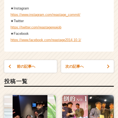
ア
★Instagram
（C
h
https://www.instagram.com/reastage_commit/
e
★Twitter
e
https://twitter.com/reastagereajob
r
★Facebook
C
https://www.facebook.com/reastage2014.10.1/
a
r
e
e
r）
前の記事へ
次の記事へ
投稿一覧