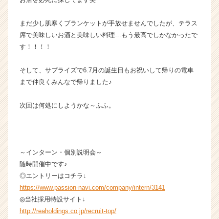
企
業
まだ少し肌寒くブランケットが手放せませんでしたが、テラス
か
席で美味しいお酒と美味しい料理…もう最高でしかなかったで
ら
す！！！！
ス
カ
そして、サプライズで6.7月の誕生日もお祝いして帰りの電車
ウ
ト
まで仲良くみんなで帰りました♪
が
届
次回は何処にしようかな～ふふ。
く
就
活
サ
～インターン・個別説明会～
イ
ト
随時開催中です♪
チ
◎エントリーはコチラ↓
ア
https://www.passion-navi.com/company/intern/3141
キ
◎当社採用特設サイト↓
ャ
http://reaholdings.co.jp/recruit-top/
リ