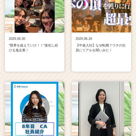
2025.06.30
2025.06.18
"限界を超えていけ！！"進化し続
【中途入社】なぜ転職？ウチの社
ける鬼企業！
員にリアルを聞いみた！