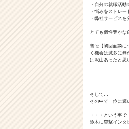
・自分の就職活動
e
・悩みをストレー
r
C
・弊社サービスを
a
r
とても個性豊かな
e
e
普段【初回面談に
r）
く機会は滅多に無
は沢山あったと思
そして…
その中で一位に輝
・・・という事で
鈴木に突撃インタ