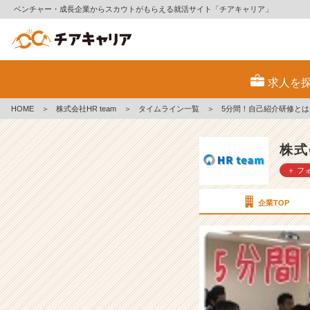
ベンチャー・成長企業からスカウトがもらえる就活サイト「チアキャリア」
5
分
求人を
間！
自
HOME
＞
株式会社HR team
＞
タイムライン一覧
＞
5分間！自己紹介研修と
己
紹
介
株式
研
＋ フ
修
と
は・・・？
企業TOP
【株
式
会
社
H
R
t