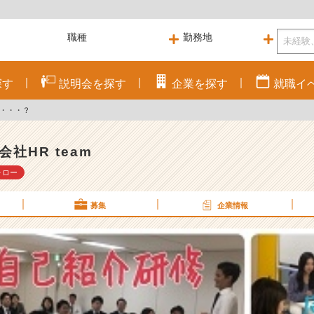
探す
説明会を
探す
企業を
探す
就職
イ
は・・・？
会社HR team
ォロー
募集
企業情報