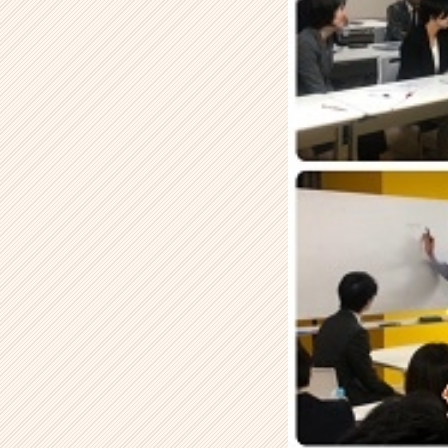
e
a
m
の
タ
イ
ム
ラ
イ
ン】
|
ベ
ン
チ
ャ
ー・
成
長
企
業
か