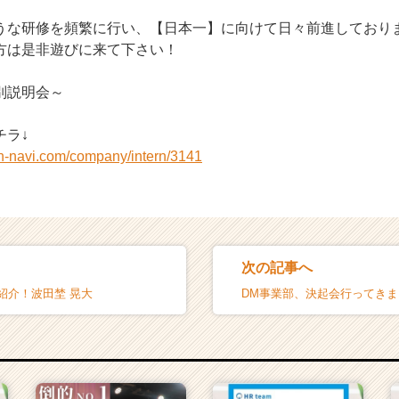
うな研修を頻繁に行い、【日本一】に向けて日々前進しており
方は是非遊びに来て下さい！
別説明会～
チラ↓
on-navi.com/company/intern/3141
次の記事へ
紹介！波田埜 晃大
DM事業部、決起会行ってき