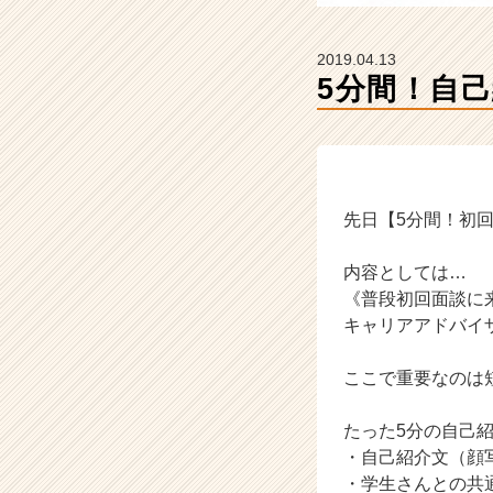
ら
ス
カ
2019.04.13
ウ
5分間！自
ト
が
届
く
就
活
先日【5分間！初
サ
イ
内容としては…
ト
《普段初回面談に
チ
キャリアアドバイ
ア
キ
ャ
ここで重要なのは
リ
ア
たった5分の自己
（C
・自己紹介文（顔
h
・学生さんとの共
e