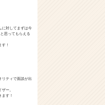
んに対してまずは今
！と思ってもらえる
ます！
オリティで面談が出
イザー。
きます！