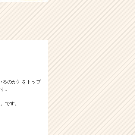
いるのか》をトップ
です。
か。です。