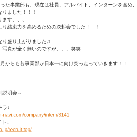
まった事業部も、現在は社員、アルバイト、インターンを含め、
なりました！！！
ります、、、
より結束力を高めるための決起会でした！！！
なり盛り上がりました♫
、写真が全く無いのですが、、、笑笑
4月からも各事業部が日本一に向け突っ走っていきます！！！
別説明会～
チラ↓
on-navi.com/company/intern/3141
ト↓
.jp/recruit-top/