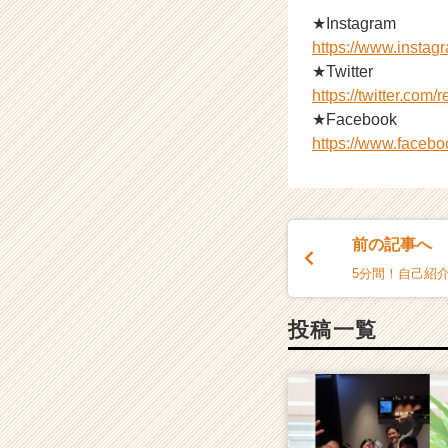
★Instagram
https://www.insta
★Twitter
https://twitter.com
★Facebook
https://www.faceb
前の記事へ
5分間！自己紹
投稿一覧