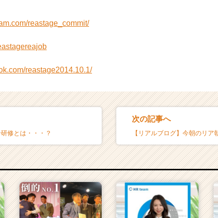
gram.com/reastage_commit/
/reastagereajob
ook.com/reastage2014.10.1/
次の記事へ
介研修とは・・・？
【リアルブログ】今朝のリア