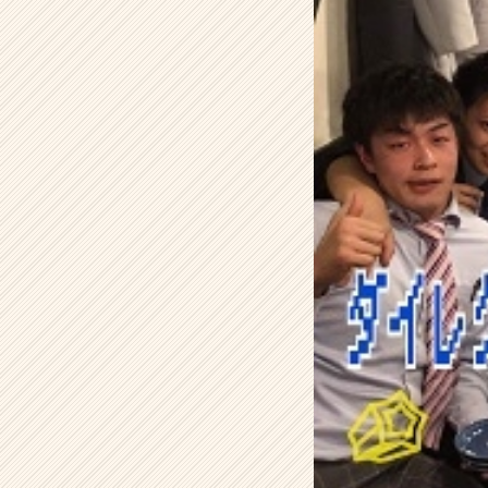
社
H
R
t
e
a
m
の
タ
イ
ム
ラ
イ
ン】
|
ベ
ン
チ
ャ
ー・
成