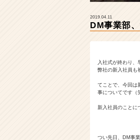
長
企
業
2019.04.11
か
DM事業部
ら
ス
カ
ウ
ト
が
入社式が終わり、
届
弊社の新入社員も
く
就
てことで、今回は
活
事についてです（
サ
イ
ト
新入社員のことに
チ
ア
キ
ャ
つい先日、DM事
リ