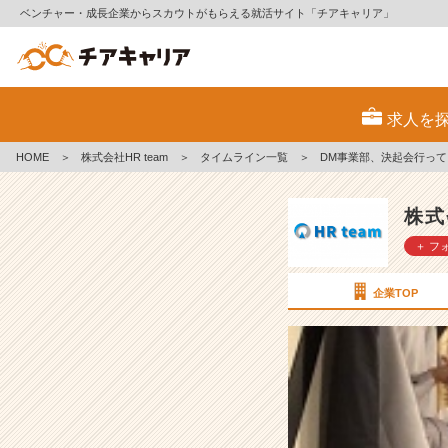
ベンチャー・成長企業からスカウトがもらえる就活サイト「チアキャリア」
D
M
求人を
事
業
HOME
＞
株式会社HR team
＞
タイムライン一覧
＞
DM事業部、決起会行っ
部、
決
起
株式
会
＋ フ
行
っ
て
企業TOP
き
ま
し
た！！！
【株
式
会