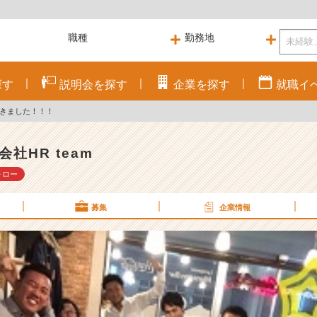
探す
説明会を
探す
企業を
探す
就職
イ
てきました！！！
会社HR team
ォロー
募集
企業情報