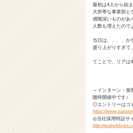
最初は4人から始
ア
大所帯な事業部と
（C
h
感慨深いものがあ
e
人数も増えたので
e
r
当日は、、、、か
C
盛り上がりすぎて
a
r
てことで、リアは
e
e
r）
～インターン・個
随時開催中です♪
◎エントリーはコ
https://www.passi
◎当社採用特設サイ
http://reaholdings.co