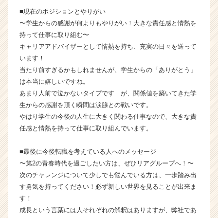
ン
■現在のポジションとやりがい
チ
〜学生からの感謝が何よりもやりがい！大きな責任感と情熱を
ャ
持って仕事に取り組む〜
ー・
キャリアアドバイザーとして情熱を持ち、充実の日々を送って
成
長
います！
企
当たり前すぎるかもしれませんが、学生からの「ありがとう」
業
は本当に嬉しいですね。
か
あまり人前で泣かないタイプです が、関係値を築いてきた学
ら
生からの感謝を頂く瞬間は涙腺との戦いです。
ス
やはり学生の今後の人生に大きく関わる仕事なので、大きな責
カ
任感と情熱を持って仕事に取り組んでいます。
ウ
ト
が
■最後に今後転職を考えている人へのメッセージ
届
〜第2の青春時代を過ごしたい方は、ぜひリアグループへ！〜
く
次のチャレンジについて少しでも悩んでいる方は、一歩踏み出
就
す勇気を持ってください！必ず新しい世界を見ることが出来ま
活
す！
サ
成長という言葉には人それぞれの解釈はありますが、弊社であ
イ