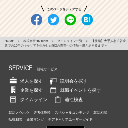
このページをシェアする
HOME
＞
株式会社HR team
＞
タイムライン一覧
＞
【後編】大手人材広告企
業での10年のキャリアを生かした第2の青春への情熱～燃え尽きるまで～
SERVICE
就職サービス
求人を探す
説明会を探す
企業を探す
就職イベントを探す
タイムライン
適性検査
就活ノウハウ
選考体験談
スペシャルコンテンツ
就活相談
転職相談
企業マンガ
チアキャリアユーザーガイド