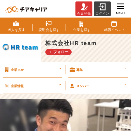
MENU
会員登録
ログイン
【後
編】
大
求人を
探す
説明会を
探す
企業を
探す
就職
イベント
手
人
株式会社HR team
材
＋ フォロー
広
告
企
>
>
企業TOP
募集
業
で
の
>
>
企業情報
メンバー
1
0
年
の
キ
ャ
リ