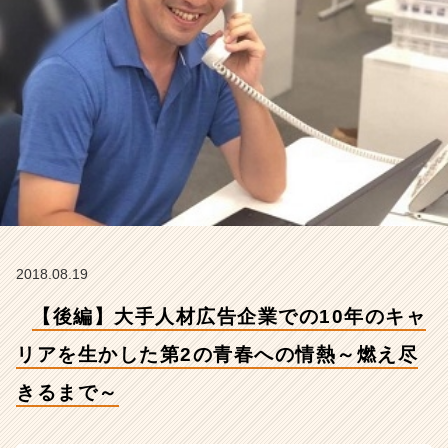
ア
を
生
か
し
た
第
2
の
青
春
へ
の
2018.08.19
情
熱
【後編】大手人材広告企業での10年のキャ
～
燃
リアを生かした第2の青春への情熱～燃え尽
え
尽
きるまで～
き
る
ま