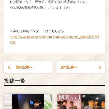
ト
れば間違いなく、圧倒的に成長できる環境があります。
チ
今は第2の青春時代を過ごしています（笑）
ア
キ
ャ
リ
20卒向け1dayインターンはこちらから
ア
https://www.passion-navi.com/company/seminar_detail/3141/47
（C
h
100
e
e
r
C
前の記事へ
次の記事へ
a
r
e
投稿一覧
e
r）