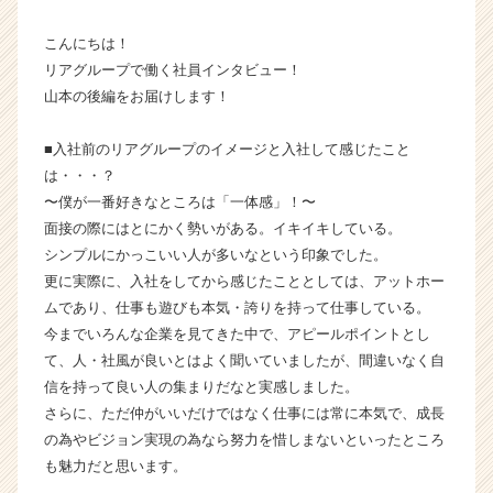
で
こんにちは！
～
【株
リアグループで働く社員インタビュー！
式
山本の後編をお届けします！
会
社
■入社前のリアグループのイメージと入社して感じたこと
H
は・・・？
R
〜僕が一番好きなところは「一体感」！〜
t
面接の際にはとにかく勢いがある。イキイキしている。
e
a
シンプルにかっこいい人が多いなという印象でした。
m
更に実際に、入社をしてから感じたこととしては、アットホー
の
ムであり、仕事も遊びも本気・誇りを持って仕事している。
タ
今までいろんな企業を見てきた中で、アピールポイントとし
イ
て、人・社風が良いとはよく聞いていましたが、間違いなく自
ム
信を持って良い人の集まりだなと実感しました。
ラ
さらに、ただ仲がいいだけではなく仕事には常に本気で、成長
イ
ン】
の為やビジョン実現の為なら努力を惜しまないといったところ
|
も魅力だと思います。
ベ