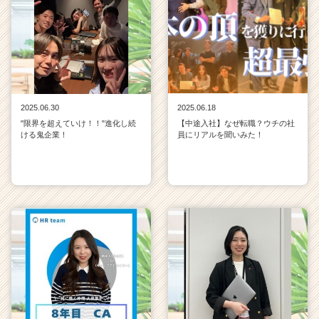
2025.06.30
2025.06.18
"限界を超えていけ！！"進化し続
【中途入社】なぜ転職？ウチの社
ける鬼企業！
員にリアルを聞いみた！