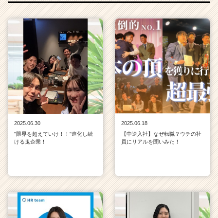
ャ
リ
ア
（C
h
e
e
r
C
a
r
e
2025.06.30
2025.06.18
e
"限界を超えていけ！！"進化し続
【中途入社】なぜ転職？ウチの社
r）
ける鬼企業！
員にリアルを聞いみた！