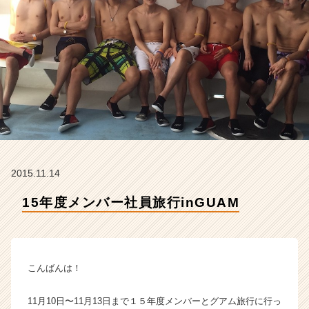
式
会
社
H
R
t
e
a
m
の
タ
イ
2015.11.14
ム
ラ
15年度メンバー社員旅行inGUAM
イ
ン】
|
ベ
ン
こんばんは！
チ
ャ
11月10日〜11月13日まで１５年度メンバーとグアム旅行に行っ
ー・