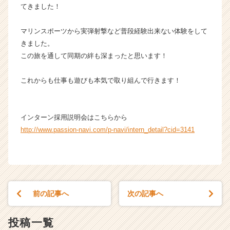
てきました！
成
長
企
マリンスポーツから実弾射撃など普段経験出来ない体験をして
業
きました。
か
この旅を通して同期の絆も深まったと思います！
ら
ス
これからも仕事も遊びも本気で取り組んで行きます！
カ
ウ
ト
が
インターン採用説明会はこちらから
届
http://www.passion-navi.com/p-navi/intern_detail?cid=3141
く
就
活
サ
イ
ト
前の記事へ
次の記事へ
チ
ア
投稿一覧
キ