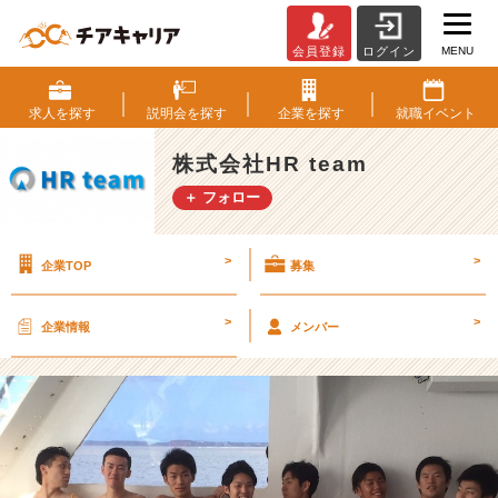
MENU
会員登録
ログイン
1
5
年
求人を
探す
説明会を
探す
企業を
探す
就職
イベント
度
メ
株式会社HR team
ン
＋ フォロー
バ
ー
社
>
>
企業TOP
募集
員
旅
行
>
>
企業情報
メンバー
i
n
G
U
A
M
【株