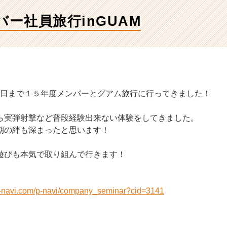
バー社員旅行inGUAM
月13日まで１５年度メンバーとグアム旅行に行ってきました！
ら実弾射撃など普段経験出来ない体験をしてきました。
期の絆も深まったと思います！
遊びも本気で取り組んで行きます！
n-navi.com/p-navi/company_seminar?cid=3141