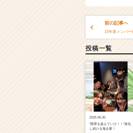
キ
ャ
リ
前の記事へ
ア
（C
15年度メンバー
h
e
投稿一覧
e
r
C
a
r
e
e
r）
2025.06.30
"限界を超えていけ！！"進化
し続ける鬼企業！