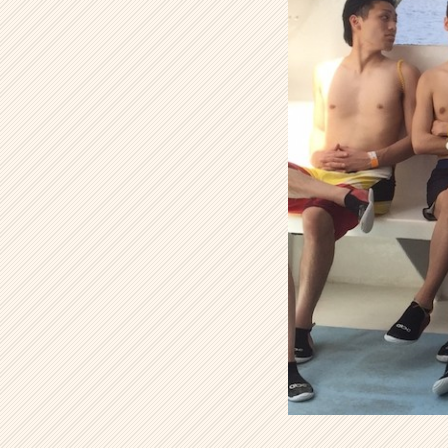
【株
式
会
社
H
R
t
e
a
m
の
タ
イ
ム
ラ
イ
ン】
|
ベ
ン
チ