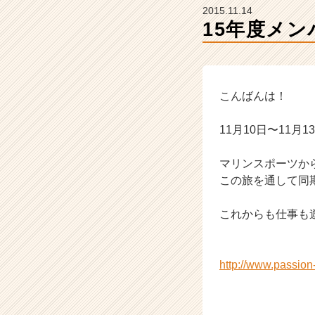
ャ
2015.11.14
ー・
15年度メン
成
長
企
業
か
こんばんは！
ら
ス
11月10日〜11
カ
ウ
マリンスポーツか
ト
が
この旅を通して同
届
く
これからも仕事も
就
活
サ
http://www.passio
イ
ト
チ
ア