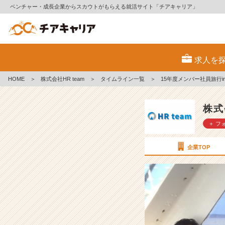
ベンチャー・成長企業からスカウトがもらえる就活サイト「チアキャリア」
1
5
求人を
年
度
HOME
＞
株式会社HR team
＞
タイムライン一覧
＞
15年度メンバー社員旅行in
メ
ン
バ
株式
ー
＋ フ
社
員
旅
企業TOP
行
i
n
G
U
A
M