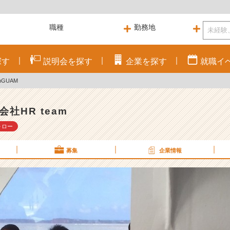
探す
説明会を
探す
企業を
探す
就職
イ
GUAM
会社HR team
ォロー
募集
企業情報