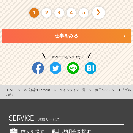
1
2
3
4
5
仕事をみる
このページをシェアする
HOME
＞
株式会社HR team
＞
タイムライン一覧
＞
休日ベンチャー★『ゴル
フ部』
SERVICE
就職サービス
求人を探す
説明会を探す