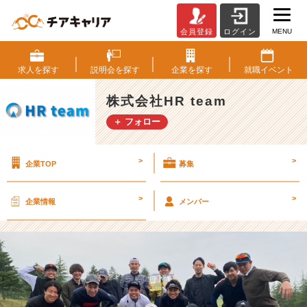
MENU
会員登録
ログイン
休
日
ベ
求人を
探す
説明会を
探す
企業を
探す
就職
イベント
ン
チ
株式会社HR team
ャ
＋ フォロー
ー
★
『ゴ
>
>
企業TOP
募集
ル
フ
部』
>
>
企業情報
メンバー
【株
式
会
社
H
R
t