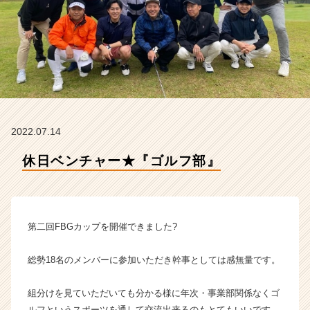
e
a
m
の
タ
イ
ム
ラ
イ
2022.07.14
ン】
|
休日ベンチャー★『ゴルフ部』
ベ
ン
チ
ャ
ー・
第二回FBGカップを開催できました?
成
長
総勢18名のメンバーに参加いただき幹事としては感無量です。
企
業
組分けを見ていただいても分かる様に年次・事業部関係なくゴ
か
ら
ルフというスポーツを通して交流出来るのもとてもいいです