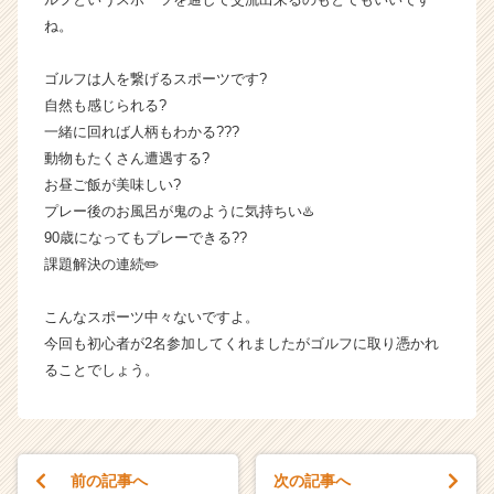
ス
ね。
カ
ウ
ゴルフは人を繋げるスポーツです?
ト
自然も感じられる?
が
一緒に回れば人柄もわかる?‍?‍?
届
動物もたくさん遭遇する?
く
就
お昼ご飯が美味しい?
活
プレー後のお風呂が鬼のように気持ちい♨️
サ
90歳になってもプレーできる?‍?
イ
課題解決の連続✏️
ト
チ
こんなスポーツ中々ないですよ。
ア
今回も初心者が2名参加してくれましたがゴルフに取り憑かれ
キ
ャ
ることでしょう。
リ
ア
（C
h
前の記事へ
次の記事へ
e