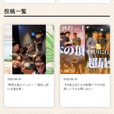
e
r
投稿一覧
C
a
r
e
e
r）
2025.06.30
2025.06.18
"限界を超えていけ！！"進化し続
【中途入社】なぜ転職？ウチの社
ける鬼企業！
員にリアルを聞いみた！