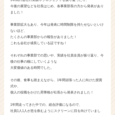
カ
今後の展望などを社長はじめ、各事業部長の方から発表があり
ウ
ました！
ト
が
事業部拡大もあり、今年は発表に時間制限を持たせないといけ
届
ないほど、
く
たくさんの事業部からの報告がありました！
就
活
これも会社が成長している証ですね！
サ
イ
それぞれの事業部での思いや、実績を社員全員が振り返り、今
ト
後の仕事の糧にしていくような
チ
大変価値のある時間でした。
ア
キ
その後、食事も踏まえながら、1年間頑張った人に向けた授賞
ャ
リ
式や、
ア
個人の役職をかけた昇降格が社長から発表されました！
（C
h
1年間走ってきた中での、総合評価になるので、
e
社員1人1人が息を飲むようにスクリーンに目を向けていまし
e