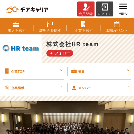
MENU
会員登録
ログイン
笑
あ
り
求人を
探す
説明会を
探す
企業を
探す
就職
イベント
涙
あ
株式会社HR team
り
＋ フォロー
⭐️
社
員
>
>
企業TOP
募集
総
会！！
【株
>
>
企業情報
メンバー
式
会
社
H
R
t
e