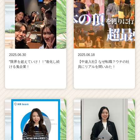
2025.06.30
2025.06.18
"限界を超えていけ！！"進化し続
【中途入社】なぜ転職？ウチの社
ける鬼企業！
員にリアルを聞いみた！