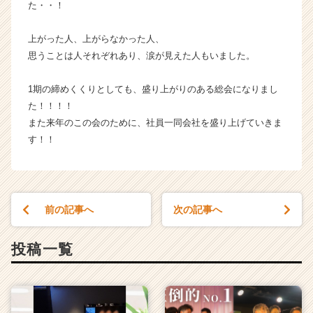
た・・！
r
C
a
上がった人、上がらなかった人、
r
思うことは人それぞれあり、涙が見えた人もいました。
e
e
1期の締めくくりとしても、盛り上がりのある総会になりまし
r）
た！！！！
また来年のこの会のために、社員一同会社を盛り上げていきま
す！！
前の記事へ
次の記事へ
投稿一覧