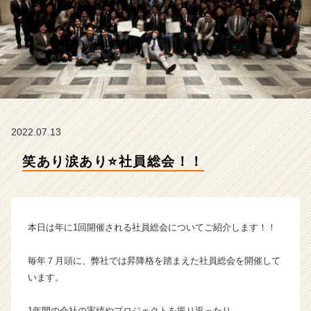
a
m
の
タ
イ
ム
ラ
イ
ン】
2022.07.13
|
ベ
笑あり涙あり⭐️社員総会！！
ン
チ
ャ
ー・
成
本日は年に1回開催される社員総会についてご紹介します！！
長
企
毎年７月頭に、弊社では昇降格を踏まえた社員総会を開催して
業
います。
か
ら
ス
1年間の会社の実績やプロジェクトを振り返ったり、