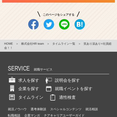
このページをシェアする
HOME
＞
株式会社HR team
＞
タイムライン一覧
＞
笑あり涙あり⭐️社員総
会！！
SERVICE
就職サービス
求人を探す
説明会を探す
企業を探す
就職イベントを探す
タイムライン
適性検査
就活ノウハウ
選考体験談
スペシャルコンテンツ
就活相談
転職相談
企業マンガ
チアキャリアユーザーガイド