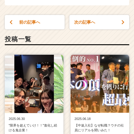
サ
イ
ト
前の記事へ
次の記事へ
チ
ア
キ
投稿一覧
ャ
リ
ア
（C
h
e
e
r
C
a
r
e
e
2025.06.30
2025.06.18
r）
"限界を超えていけ！！"進化し続
【中途入社】なぜ転職？ウチの社
ける鬼企業！
員にリアルを聞いみた！