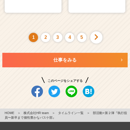
1
2
3
4
5
仕事をみる
このページをシェアする
HOME
＞
株式会社HR team
＞
タイムライン一覧
＞
部活動⭐️第２弾『執行役
員〜新卒まで個性豊かなバスケ部』