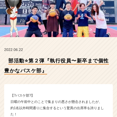
な
バ
ス
ケ
部』
【株
式
会
社
2022.06.22
H
R
部活動⭐️第２弾『執行役員〜新卒まで個性
t
e
豊かなバスケ部』
a
m
の
タ
イ
【?バスケ部?】
ム
日曜の午前中とのことで集まりの悪さが懸念されましたが、
ラ
約1名以外時間通りに集合するという驚異の出席率を誇りまし
イ
た！
ン】