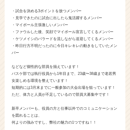
|
・試合を決める3ポイントを放つメンバー
ベ
ン
・見学できたのに試合に出したら鬼活躍するメンバー
チ
・マイボール主張激しいメンバー
ャ
・ファウルした後、笑顔でマイボール宣言してくるメンバー
ー・
・ケツメイシのバラードを流しながら送迎してくるメンバー
成
・昨日行方不明だったのに今日キレキレの動きをしていたメン
長
バー
企
業
か
などなど個性的な部員を揃えています！
ら
バスケ部では執行役員から1年目まで、23歳〜38歳まで老若男
ス
女楽しめる環境を整えています！
カ
短期的には3月末までに一般参加の大会出場を狙っています！
ウ
ただ、体力と人員が不足しているので部員大募集中です！
ト
が
新卒メンバーも、役員の方と仕事以外でのコミュニケーション
届
く
を図れることは、
就
何よりの強みですし、弊社の魅力の1つですね！！
活