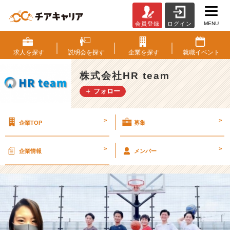
MENU
会員登録
ログイン
部
活
動
求人を
探す
説明会を
探す
企業を
探す
就職
イベント
⭐️
第
株式会社HR team
２
＋ フォロー
弾
『執
行
>
>
企業TOP
募集
役
員〜
新
>
>
企業情報
メンバー
卒
ま
で
個
性
豊
か