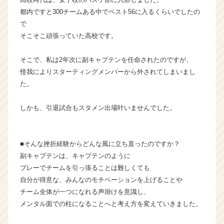
ら
都内ですと300チームある中でベスト56に入るくらいでしたの
ス
で
カ
そこそこ頑張っていた高校です。
ウ
ト
そこで、私は2年次に副キャプテンを任命されたのですが、
が
怪我によりスターティングメンバーから外されてしまいまし
届
く
た。
就
活
しかも、引退試合もスタメン出場叶いませんでした。
サ
イ
ト
■そんな挫折経験からどんな風に立ち直ったのですか？
チ
副キャプテンは、キャプテンのように
ア
キ
プレーでチームを引っ張ることは難しくても
ャ
自分が得意な、みんなのモチベーションを上げることや
リ
チーム全体が一つになれる声掛けを意識し、
ア
メンタル面での柱になることへと考え方を変えていきました。
（C
h