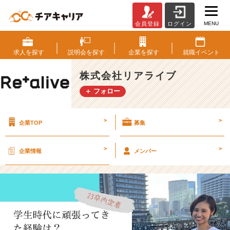
MENU
会員登録
ログイン
新
入
社
求人を
探す
説明会を
探す
企業を
探す
就職
イベント
員
イ
株式会社リアライブ
ン
＋ フォロー
タ
ビ
ュ
>
>
企業TOP
募集
ー
_
2
>
>
企業情報
メンバー
3
卒
【株
式
会
社
リ