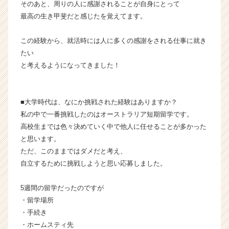
そのあと、周りの人に感謝されることが自身にとって
e
最高の生き甲斐だと感じたを覚えてます。
e
r
C
この経験から、就活時には人に多くの感謝をされる仕事に就き
a
たい
r
と考えるようになってきました！
e
e
r）
■大学時代は、なにか挑戦された経験はありますか？
私の中で一番挑戦したのはオーストラリア短期留学です。
高校生までは色々決めていく中で他人に任せることが多かった
と思います。
ただ、このままではダメだと考え、
自立するために挑戦しようと思い応募しました。
5週間の留学だったのですが
・留学場所
・手続き
・ホームスティ先