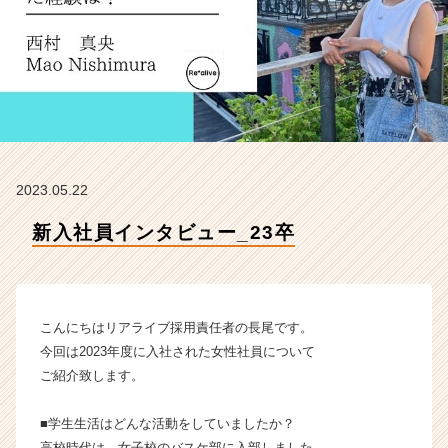
ア
ラ
イ
ブ
の
タ
イ
ム
ラ
2023.05.22
イ
ン】
新入社員インタビュー_23卒
|
ベ
ン
チ
ャ
こんにちはリアライブ採用責任者の長尾です。
ー・
今回は2023年度に入社された女性社員について
成
ご紹介致します。
長
企
■学生生活はどんな活動をしていましたか？
業
か
高校時代は、女子校のバスケ部に入部しました。