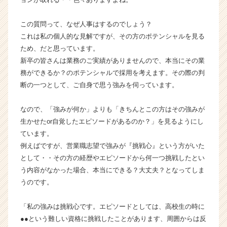
ト
が
この質問って、なぜ人事はするのでしょう？
届
これは私の個人的な見解ですが、その方のポテンシャルを見る
く
ため、だと思っています。
就
新卒の皆さんは業務のご実績がありませんので、本当にその業
活
務ができるか？のポテンシャルで採用を考えます。その際の判
サ
イ
断の一つとして、ご自身で思う強みを伺っています。
ト
チ
なので、「強みが何か」よりも「きちんとこの方はその強みが
ア
生かせたor自覚したエピソードがあるのか？」を見るようにし
キ
ています。
ャ
例えばですが、営業職志望で強みが『挑戦心』という方がいた
リ
として・・その方の経歴やエピソードから何一つ挑戦したとい
ア
（C
う内容がなかった場合、本当にできる？大丈夫？となってしま
h
うのです。
e
e
「私の強みは挑戦心です。エピソードとしては、高校生の時に
r
●●という難しい資格に挑戦したことがあります、周囲からは反
C