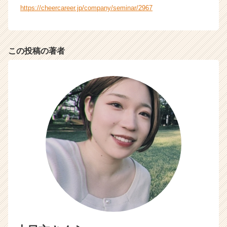
https://cheercareer.jp/company/seminar/2967
この投稿の著者