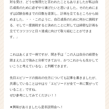
対を受け、どうせ無理だと言われたこともありましたが私は自
a
己成長のために必ずやり遂げたいと思いました。そのためにま
r
e
ずは試験合格までの日数を逆算し、計画を立てるところから始
e
めました。・・・このように、自己成長のために何かに挑戦す
r）
る、そして一度挑戦すると決めたことに対しては綿密な計画を
立ててコツコツと日々達成に向けて取り組むことができま
す。」
これはあくまで一例ですが、聞き手は「この人は自分の経歴を
踏まえた上で強みと分析できており、かつこれからも生かして
いこうと考えているな」と判断できます。
先日エピソードの捻出の仕方についても記事を書きましたが、
共通していることはやはり「エピソードが全て一本に繋がって
いること」ですね。
ぜひ参考にしてみてください！！
★興味がありましたら是非説明会へ！