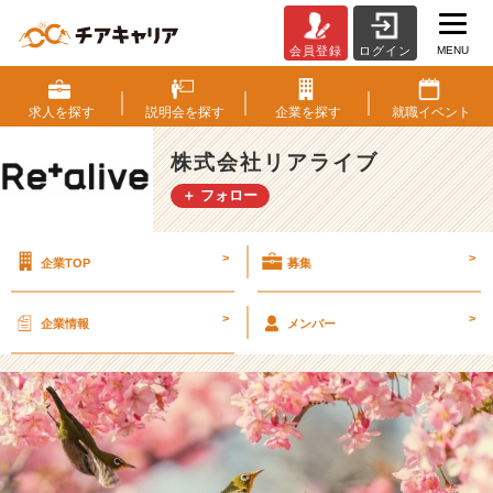
MENU
会員登録
ログイン
「強
み」
っ
求人を
探す
説明会を
探す
企業を
探す
就職
イベント
て
な
株式会社リアライブ
ん
＋ フォロー
で
し
ょ
>
>
企業TOP
募集
う？
【株
式
>
>
企業情報
メンバー
会
社
リ
ア
ラ
イ
ブ