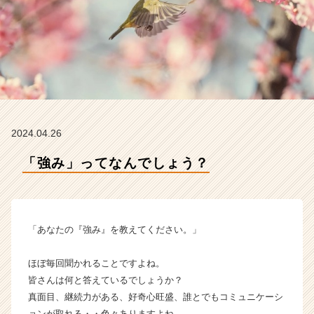
の
タ
イ
ム
ラ
イ
ン】
|
ベ
2024.04.26
ン
チ
「強み」ってなんでしょう？
ャ
ー・
成
長
企
「あなたの『強み』を教えてください。」
業
か
ほぼ毎回聞かれることですよね。
ら
皆さんは何と答えているでしょうか？
ス
真面目、継続力がある、好奇心旺盛、誰とでもコミュニケーシ
カ
ウ
ョンが取れる・・色々ありますよね。