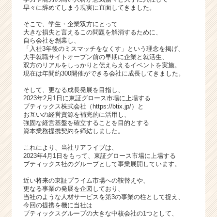
ア
早々に辞めてしまう現実に直面してきました。
キ
ャ
そこで、学生・企業双方にとって
大きな損失と言えるこの問題を解消するために、
リ
自ら会社を創業し、
ア
「入社3年後のミスマッチをなくす」という理念を掲げ、
（C
大手就職サイトオープン前の早期に企業と就活生、
h
双方のリアルをしっかりと伝えらえるイベントを実施。
e
現在は年間約300開催ができる会社に成長してきました。
e
そして、更なる成長発展を目指し、
r
2023年2月1日に東証グロース市場に上場する
C
ブティックス株式会社（https://btix.jp/）と
a
お互いの経営資源を補完的に活用し、
強固な経営基盤を確立することを目的とする
r
資本業務提携契約を締結しました。
e
e
これにより、当社リアライブは、
r）
2023年4月1日をもって、東証グロース市場に上場する
ブティックス社のグループとして事業展開しています。
近い将来の東証プライム市場への鞍替えや、
更なる事業の発展を企図しており、
当社のような人材サービスを第3の事業の柱として捉え、
今回の提携を機に当社は
ブティックスグループの大きな中核会社の1つとして、