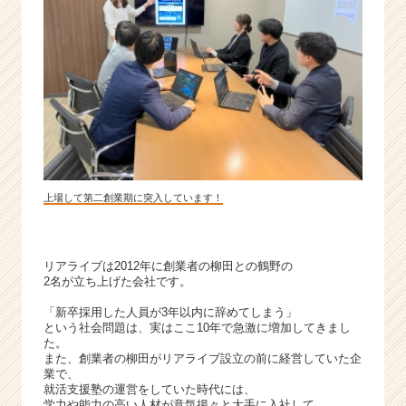
ャ
ー・
成
長
企
業
か
ら
ス
カ
上場して第二創業期に突入しています！
ウ
ト
が
届
リアライブは2012年に創業者の柳田との鶴野の
く
2名が立ち上げた会社です。
就
「新卒採用した人員が3年以内に辞めてしまう」
活
という社会問題は、実はここ10年で急激に増加してきまし
サ
た。
イ
また、創業者の柳田がリアライブ設立の前に経営していた企
ト
業で、
就活支援塾の運営をしていた時代には、
チ
学力や能力の高い人材が意気揚々と大手に入社して