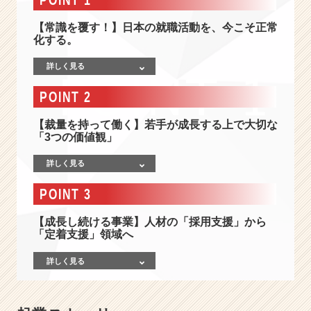
ア
№1】
【常識を覆す！】日本の就職活動を、今こそ正常
上
化する。
場
グ
詳しく見る
ル
ー
POINT 2
プ！
常
【裁量を持って働く】若手が成長する上で大切な
識
「3つの価値観」
を
覆
詳しく見る
す
POINT 3
就
活
【成長し続ける事業】人材の「採用支援」から
サ
「定着支援」領域へ
ー
ビ
詳しく見る
ス
を
続々
輩