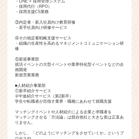
・LINE × 採用管理システム
・採用代行（RPO）
・採用支援CS業務
③内定者・新入社員向け教育研修
・若手社員向け研修サービス
④その他定着戦略支援サービス
・組織の生産性を高めるマネジメントコミュニケーション研
修
⑤新規事業部
就活イベントの大型イベントや業界特化型イベントなどの企
画開発
新規営業業務
■人材紹介事業部
①新卒紹介サービス
②中途紹介サービス（第2新卒）
学生や転職者が目指す業界・職種にあわせて就職支援
マッチングイベントや人材紹介による企業と求職者を
マッチングさせる「方法論」は競合他社と大きな差は正直あ
りません。
しかし、「どのようにマッチングをさせていくか」というプ
ロセスや