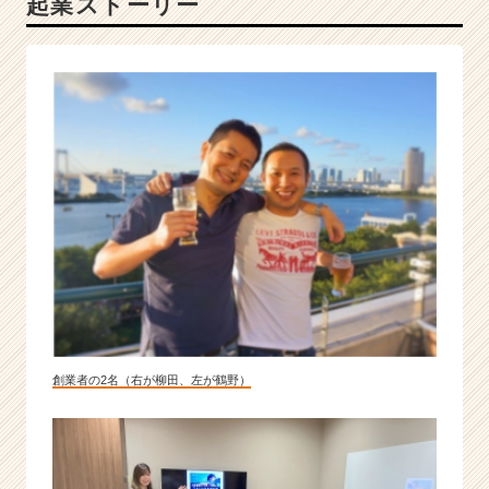
起業ストーリー
出
す
る
人
材
×
教
育
×
ビ
ッ
グ
デ
ー
タ
企
創業者の2名（右が柳田、左が鶴野）
業
|
ベ
ン
チ