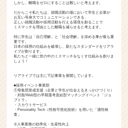
しかし、離職をゼロにすることは難しいと考えます。
だからこそ私たちは、就職活動の場において学生と企業が
お互い等身大でコミュニケーションできる、
正しい就職活動や採用活動を行える環境を創ることで
ミスマッチを理由とした離職を減らせると考えます。
特に学生は「自己理解」と「社会理解」を深める事が最も重
要です。
日本の採用の仕組みを破壊し、新たなスタンダードをリアラ
イブが創ります。
私たちと一緒に世の中のミスマッチをなくす仕組みを創りま
しょう！
リアライブでは主に下記事業を展開しています。
■採用イベント事業部
①母集団形成支援（企業と学生が出会えるきっかけづくり）
・対面/Web型の早期選考直結型マッチングイベント「ジョ
ブトラ」
・スカウトサービス
・Personality Tech（性格可視化技術）を用いた「適性検
査」
②人事業務の効率化・生産性向上