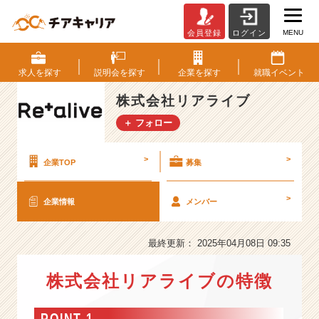
MENU
会員登録
ログイン
株
式
会
求人を
探す
説明会を
探す
企業を
探す
就職
イベント
社
リ
株式会社リアライブ
ア
＋ フォロー
ラ
イ
ブ
>
>
企業TOP
募集
の
会
>
企業情報
メンバー
社
情
報
最終更新： 2025年04月08日 09:35
-
【【業
株式会社リアライブの特徴
界
シ
ェ
POINT 1