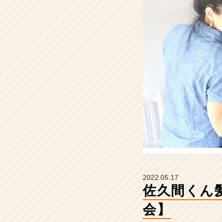
2
3
日
ラ
ス
ト
説
明
会】
【株
式
会
社
こ
れ
か
ら
2022.05.17
の
佐久間くん
タ
イ
会】
ム