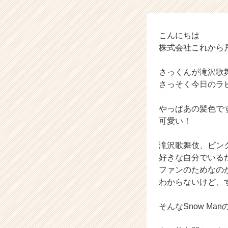
ラ
イ
ン】
|
こんにちは
ベ
株式会社これから
ン
チ
さっくんが滝沢歌
ャ
さっそく今日のラ
ー・
成
やっぱあの髪色で
長
企
可愛い！
業
か
滝沢歌舞伎、ピン
ら
好きな自分でいる
ス
ファンのためなの
カ
わからないけど、
ウ
ト
が
そんなSnow M
届
く