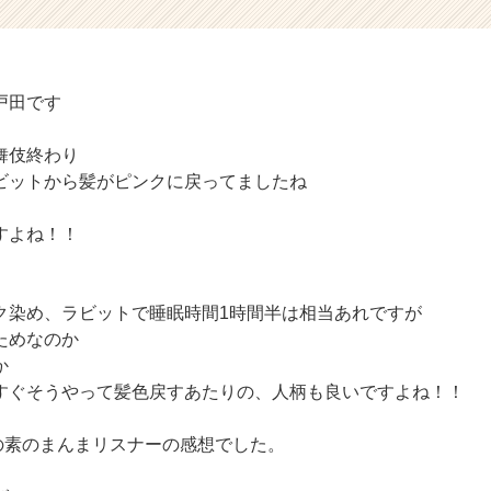
戸田です
舞伎終わり
ビットから髪がピンクに戻ってましたね
すよね！！
ク染め、ラビットで睡眠時間1時間半は相当あれですが
ためなのか
か
すぐそうやって髪色戻すあたりの、人柄も良いですよね！！
anの素のまんまリスナーの感想でした。