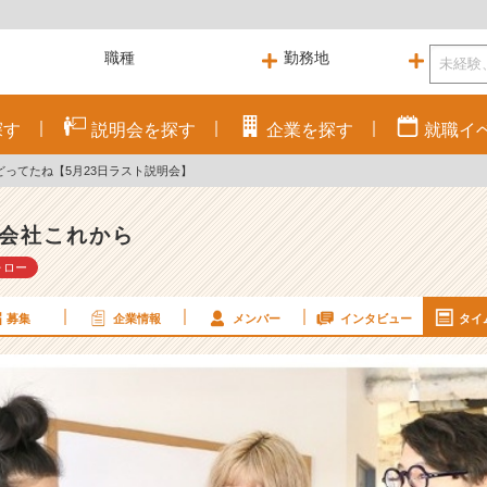
探す
説明会を
探す
企業を
探す
就職
イ
ってたね【5月23日ラスト説明会】
会社これから
ォロー
募集
企業情報
メンバー
インタビュー
タイ