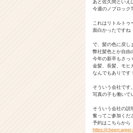
あと佐久間といえ
就
今週のノブロック
活
サ
これはリトルトゥ
イ
面白かったですね
ト
チ
ア
で、髪の色に戻し
キ
弊社髪色とか自由
ャ
今年の新卒もさっ
リ
金髪、長髪、モヒ
ア
なんでもありです
（C
h
e
そういう会社です
e
写真の子も働いて
r
C
そういう会社の説
a
奮ってご参加くだ
r
予約はこちらから
e
https://cheercaree
e