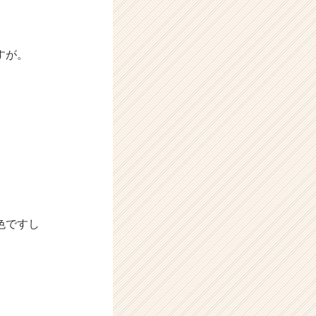
すが。
色ですし