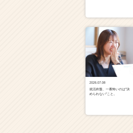
2026.07.08
就活終盤、一番怖いのは"決
められない"こと。