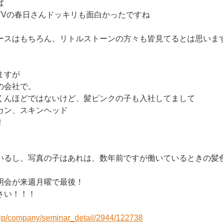
ば
TVの春日さんドッキリも面白かったですね
ースはもちろん、リトルストーンの方々も皆見てるとは思いま
ますが
の会社で。
くんほどではないけど、髪ピンクの子も入社してまして
カン、スキンヘッド
！
。
いるし、写真の子はあれは、数年前ですが働いているときの髪
明会が来週月曜で最後！
さい！！！
r.jp/company/seminar_detail/2944/122738