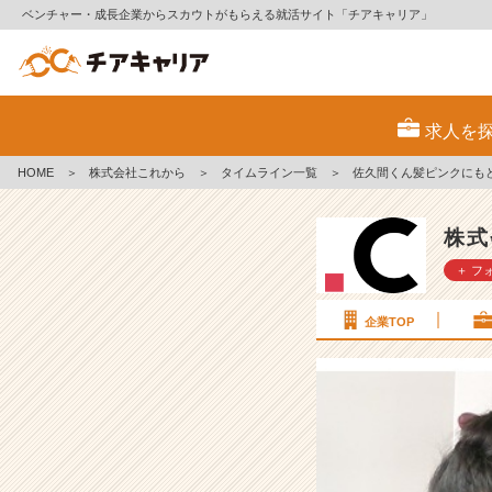
ベンチャー・成長企業からスカウトがもらえる就活サイト「チアキャリア」
佐
久
求人を
間
く
HOME
＞
株式会社これから
＞
タイムライン一覧
＞
佐久間くん髪ピンクにもど
ん
髪
ピ
株式
ン
＋ フ
ク
に
も
企業TOP
ど
っ
て
た
ね
【5
月