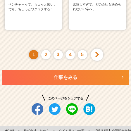
ベンチャーって、ちょっと怖い。
比較しすぎて、どの会社も決めら
でも、ちょっとワクワクする！
れない27卒へ。
1
2
3
4
5
仕事をみる
このページをシェアする
HOME
＞
株式会社これから
＞
タイムライン一覧
＞
【残り1回】今説明会参加