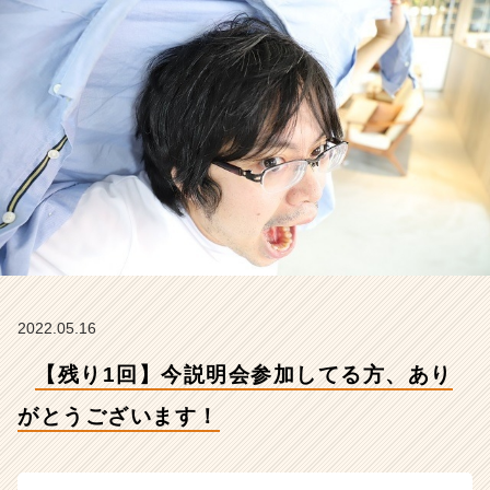
ご
ざ
い
ま
す！
【株
式
会
社
こ
れ
か
ら
の
タ
2022.05.16
イ
【残り1回】今説明会参加してる方、あり
ム
ラ
がとうございます！
イ
ン】
|
ベ