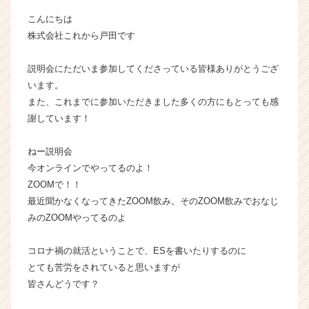
ン
こんにちは
チ
株式会社これから戸田です
ャ
ー・
説明会にただいま参加してくださっている皆様ありがとうござ
成
長
います。
企
また、これまでに参加いただきました多くの方にもとっても感
業
謝しています！
か
ら
ねー説明会
ス
今オンラインでやってるのよ！
カ
ZOOMで！！
ウ
ト
最近聞かなくなってきたZOOM飲み。そのZOOM飲みでおなじ
が
みのZOOMやってるのよ
届
く
コロナ禍の就活ということで、ESを書いたりするのに
就
とても苦労をされていると思いますが
活
皆さんどうです？
サ
イ