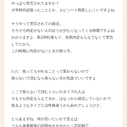
ト
やっぱり苦労されてますか？
チ
大学時代頑張ったこととか、エピソード用意しにくいですよね
ア
キ
そうやって苦労されての就活。
ャ
そろそろ内定がない人のほうが少なくなってくる時期ですよね
リ
わかりますよ、私100社落ちて、全然内定もらえてなくて苦労
ア
してたから。
（C
h
この時期に内定がないときの焦り方。
e
e
r
ただ、焦ってもやれることって変わらないので
C
焦らないで済むなら焦らない方が気楽でいいですよ
a
r
ここで焦らないで済むくらいのタイプの人は
e
e
そもそも内定もらえてるか、はなっから就活していないかで、
r）
焦るようなタイプとは性格違うからあれでしょうけど。
とりあえずね、何が言いたいかで言えば
うちも来週最後の説明会をやるから！ZOOMで