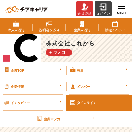
MENU
会員登録
ログイン
【残
り
1
求人を
探す
説明会を
探す
企業を
探す
就職
イベント
回】
今
株式会社これから
説
＋ フォロー
明
会
参
>
>
企業TOP
募集
加
し
て
>
>
企業情報
メンバー
る
方、
>
あ
インタビュー
タイムライン
り
が
>
企業マンガ
と
う