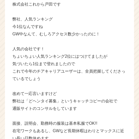
株式会社これから戸田です
ス
カ
ウ
弊社、人気ランキング
ト
今1位なんですね
が
GW中なんて、むしろアクセス数少かったのに！
届
く
人気の会社です！
就
ちょいちょい人気ランキング2位にはつけてましたが
活
気づいたら1位まで登れましたので
サ
イ
これで今年のチアキャリアユーザーは、全員把握してくださっ
ト
ているでしょう
チ
ア
改めて一応言いますけど
キ
弊社は「どヘンタイ募集」というキャッチコピーの会社で
ャ
通販サイトのコンサルをしています
リ
ア
（C
面接、説明会、勤務時の服装は基本私服でOK!!
h
在宅ワークもあるし、GWなど長期休暇はわりとマックスに近
e
い長い日数休めます。