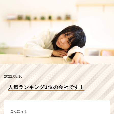
れ
か
ら
の
タ
イ
ム
ラ
イ
ン】
|
ベ
ン
チ
ャ
2022.05.10
ー・
人気ランキング1位の会社です！
成
長
企
業
か
こんにちは
ら