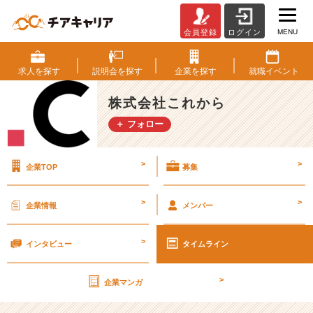
MENU
会員登録
ログイン
人
気
ラ
求人を
探す
説明会を
探す
企業を
探す
就職
イベント
ン
キ
株式会社これから
ン
＋ フォロー
グ
1
位
>
>
企業TOP
募集
の
会
社
>
>
企業情報
メンバー
で
す！
>
【株
インタビュー
タイムライン
式
会
>
企業マンガ
社
こ