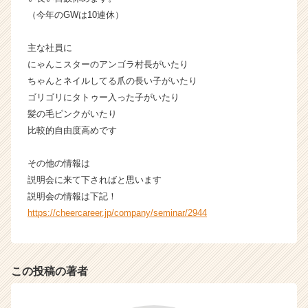
e
（今年のGWは10連休）
r
C
主な社員に
a
にゃんこスターのアンゴラ村長がいたり
r
e
ちゃんとネイルしてる爪の長い子がいたり
e
ゴリゴリにタトゥー入った子がいたり
r）
髪の毛ピンクがいたり
比較的自由度高めです
その他の情報は
説明会に来て下さればと思います
説明会の情報は下記！
https://cheercareer.jp/company/seminar/2944
この投稿の著者