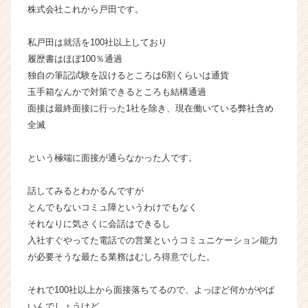
株式会社これから戸田です。
企
業
か
私戸田は就活を100社以上しており
ら
履歴書はほぼ100％通過
ス
独自の筆記試験を設けるところは6割くらいは通貨
カ
玉手箱なんかで対策できるところも結構通過
ウ
面接は最終面接に行った1社を除き、現在働いている弊社含め
ト
全滅
が
届
く
という極端に面接が通らなかった人です。
就
活
話してみるとわかるんですが
サ
とんでもないコミュ障というわけでもなく
イ
それなりに気さくに会話はできるし
ト
入社すぐやってた電話での営業というコミュニケーション能力
チ
が必要そうな最たる業務はむしろ得意でした。
ア
キ
ャ
それで100社以上から面接落ちてるので、よっぽど何かがやば
リ
いんでしょうけど。