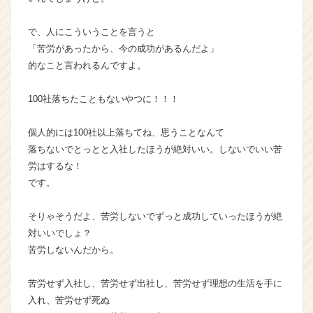
ア
（C
で、人にこういうことを言うと
h
「苦労があったから、今の成功があるんだよ」
e
的なこと言われるんですよ。
e
r
C
100社落ちたこともないやつに！！！
a
r
個人的には100社以上落ちてね、思うことなんて
e
落ちないでとっとと入社したほうが絶対いい。しないでいい苦
e
労はするな！
r）
です。
そりゃそうだよ、苦労しないでずっと成功していったほうが絶
対いいでしょ？
苦労しないんだから。
苦労せず入社し、苦労せず出社し、苦労せず理想の生活を手に
入れ、苦労せず死ぬ