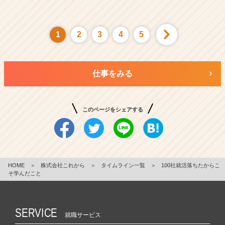
1
2
3
4
5
仕事をみる
このページをシェアする
HOME
＞
株式会社これから
＞
タイムライン一覧
＞
100社就活落ちたからこ
そ学んだこと
SERVICE
就職サービス