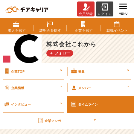
MENU
会員登録
ログイン
1
0
0
求人を
探す
説明会を
探す
企業を
探す
就職
イベント
社
就
株式会社これから
活
＋ フォロー
落
ち
た
>
>
企業TOP
募集
か
ら
こ
>
>
企業情報
メンバー
そ
学
>
ん
インタビュー
タイムライン
だ
こ
>
企業マンガ
と
【株