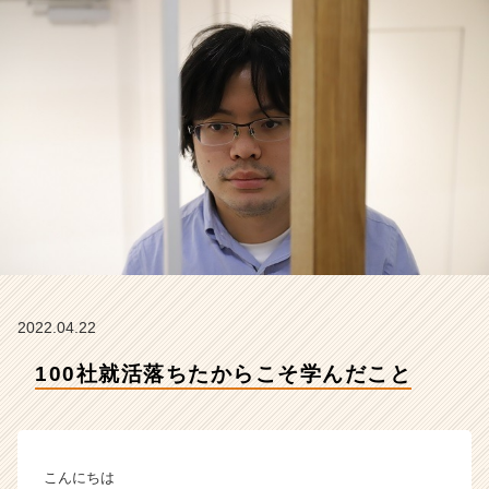
式
会
社
こ
れ
か
ら
の
タ
イ
ム
ラ
イ
ン】
|
2022.04.22
ベ
100社就活落ちたからこそ学んだこと
ン
チ
ャ
ー・
成
こんにちは
長