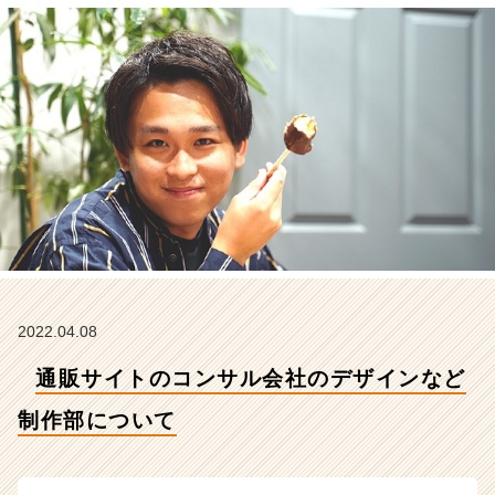
制
作
部
に
つ
い
て
【株
式
会
社
こ
れ
か
ら
2022.04.08
の
通販サイトのコンサル会社のデザインなど
タ
イ
制作部について
ム
ラ
イ
ン】