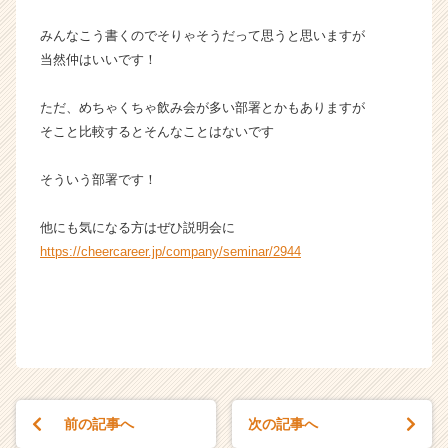
サ
イ
みんなこう書くのでそりゃそうだって思うと思いますが
ト
当然仲はいいです！
チ
ア
ただ、めちゃくちゃ飲み会が多い部署とかもありますが
キ
そこと比較するとそんなことはないです
ャ
リ
ア
そういう部署です！
（C
h
他にも気になる方はぜひ説明会に
e
https://cheercareer.jp/company/seminar/2944
e
r
C
a
r
e
e
r）
前の記事へ
次の記事へ