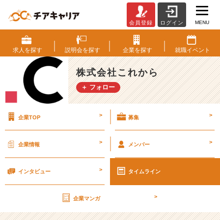
MENU
会員登録
ログイン
通
販
サ
求人を
探す
説明会を
探す
企業を
探す
就職
イベント
イ
ト
株式会社これから
の
＋ フォロー
コ
ン
サ
>
>
企業TOP
募集
ル
会
社
>
>
企業情報
メンバー
の
デ
>
ザ
インタビュー
タイムライン
イ
ン
>
企業マンガ
な
ど