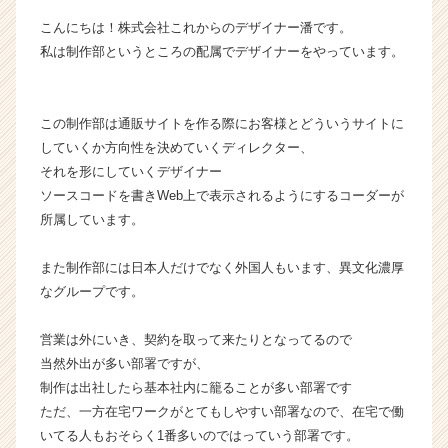
|
こんにちは！株式会社これからのデザイナー潘です。
ベ
私は制作部というところの配属でデザイナーをやっています。
ン
チ
ャ
ー・
この制作部は通販サイトを作る際にお客様とどういうサイトに
成
していくか方向性を決めていくディレクター、
長
それを形にしていくデザイナー
企
ソースコードを書きWeb上で表示されるようにするコーダーが
業
所属しています。
か
ら
また制作部には日本人だけでなく外国人もいます、異文化濃厚
ス
カ
なグループです。
ウ
ト
営業は外にいき、契約を取って来たりとなってるので
が
当然外出が多い部署ですが、
届
制作は出社したら基本社内に籠ることが多い部署です
く
ただ、一方在宅ワークがとてもしやすい部署なので、在宅で働
就
いてる人もおそらく1番多いのではっていう部署です。
活