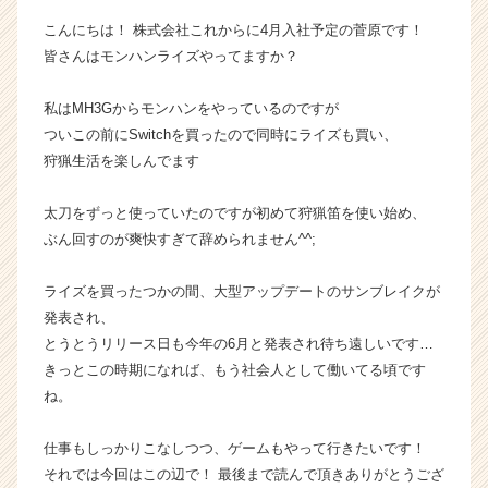
チ
こんにちは！ 株式会社これからに4月入社予定の菅原です！
ャ
皆さんはモンハンライズやってますか？
ー・
成
私はMH3Gからモンハンをやっているのですが
長
企
ついこの前にSwitchを買ったので同時にライズも買い、
業
狩猟生活を楽しんでます
か
ら
太刀をずっと使っていたのですが初めて狩猟笛を使い始め、
ス
ぶん回すのが爽快すぎて辞められません^^;
カ
ウ
ライズを買ったつかの間、大型アップデートのサンブレイクが
ト
が
発表され、
届
とうとうリリース日も今年の6月と発表され待ち遠しいです…
く
きっとこの時期になれば、もう社会人として働いてる頃です
就
ね。
活
サ
仕事もしっかりこなしつつ、ゲームもやって行きたいです！
イ
それでは今回はこの辺で！ 最後まで読んで頂きありがとうござ
ト