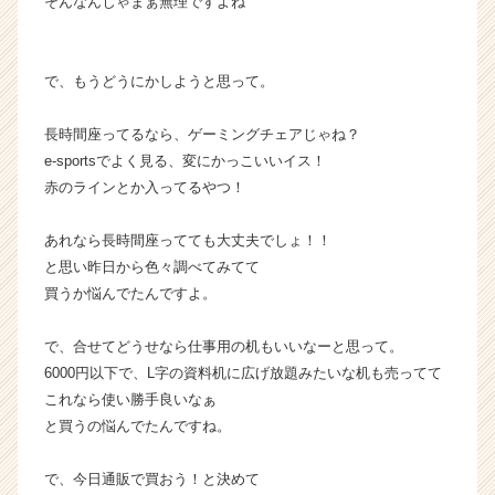
そんなんじゃまぁ無理ですよね
|
ベ
ン
で、もうどうにかしようと思って。
チ
ャ
ー・
長時間座ってるなら、ゲーミングチェアじゃね？
成
e-sportsでよく見る、変にかっこいいイス！
長
赤のラインとか入ってるやつ！
企
業
あれなら長時間座ってても大丈夫でしょ！！
か
と思い昨日から色々調べてみてて
ら
ス
買うか悩んでたんですよ。
カ
ウ
で、合せてどうせなら仕事用の机もいいなーと思って。
ト
6000円以下で、L字の資料机に広げ放題みたいな机も売ってて
が
これなら使い勝手良いなぁ
届
と買うの悩んでたんですね。
く
就
活
で、今日通販で買おう！と決めて