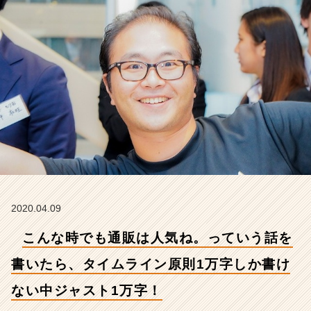
い
た
ら、
タ
イ
ム
ラ
イ
ン
原
則
1
万
字
し
2020.04.09
か
こんな時でも通販は人気ね。っていう話を
書
け
書いたら、タイムライン原則1万字しか書け
な
い
ない中ジャスト1万字！
中
ジ