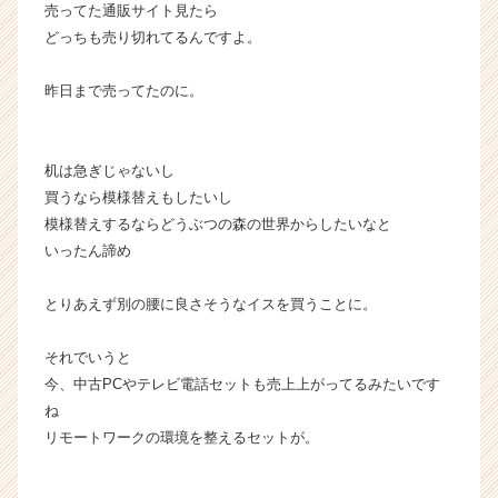
サ
売ってた通販サイト見たら
イ
どっちも売り切れてるんですよ。
ト
チ
昨日まで売ってたのに。
ア
キ
ャ
リ
机は急ぎじゃないし
ア
買うなら模様替えもしたいし
（C
模様替えするならどうぶつの森の世界からしたいなと
h
いったん諦め
e
e
とりあえず別の腰に良さそうなイスを買うことに。
r
C
a
それでいうと
r
今、中古PCやテレビ電話セットも売上上がってるみたいです
e
ね
e
リモートワークの環境を整えるセットが。
r）