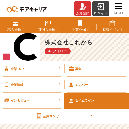
MENU
会員登録
ログイン
こ
ん
な
求人を
探す
説明会を
探す
企業を
探す
就職
イベント
時
で
株式会社これから
も
＋ フォロー
通
販
は
>
>
企業TOP
募集
人
気
ね。
>
>
企業情報
メンバー
っ
て
>
い
インタビュー
タイムライン
う
話
>
企業マンガ
を
書