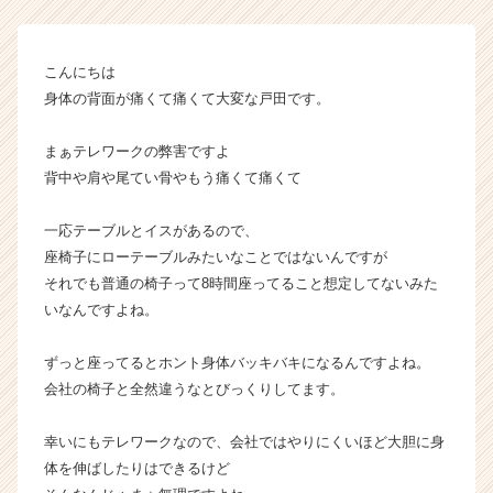
ャ
ス
ト
こんにちは
1
身体の背面が痛くて痛くて大変な戸田です。
万
字！
まぁテレワークの弊害ですよ
【株
背中や肩や尾てい骨やもう痛くて痛くて
式
会
社
一応テーブルとイスがあるので、
こ
座椅子にローテーブルみたいなことではないんですが
れ
それでも普通の椅子って8時間座ってること想定してないみた
か
いなんですよね。
ら
の
ずっと座ってるとホント身体バッキバキになるんですよね。
タ
会社の椅子と全然違うなとびっくりしてます。
イ
ム
ラ
幸いにもテレワークなので、会社ではやりにくいほど大胆に身
イ
体を伸ばしたりはできるけど
ン】