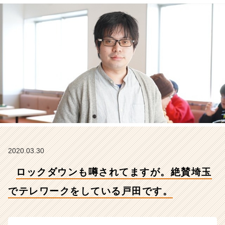
テ
レ
ワ
ー
ク
を
し
て
い
る
戸
田
で
す。
【株
2020.03.30
式
ロックダウンも噂されてますが。絶賛埼玉
会
社
でテレワークをしている戸田です。
こ
れ
か
ら