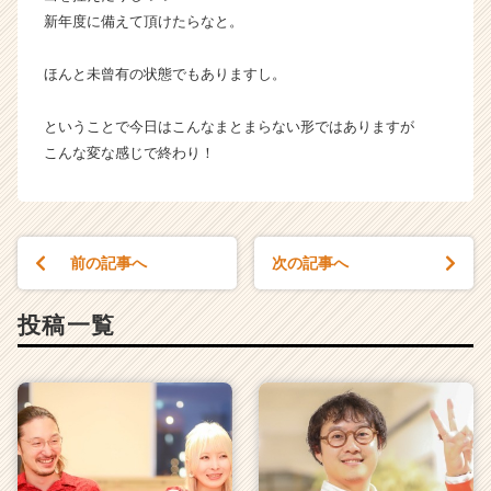
C
新年度に備えて頂けたらなと。
a
r
e
ほんと未曾有の状態でもありますし。
e
r）
ということで今日はこんなまとまらない形ではありますが
こんな変な感じで終わり！
前の記事へ
次の記事へ
投稿一覧