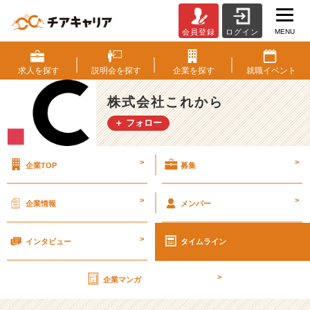
MENU
会員登録
ログイン
ロ
ッ
ク
求人を
探す
説明会を
探す
企業を
探す
就職
イベント
ダ
ウ
株式会社これから
ン
＋ フォロー
も
噂
さ
>
>
企業TOP
募集
れ
て
ま
>
>
企業情報
メンバー
す
が。
>
絶
インタビュー
タイムライン
賛
埼
>
企業マンガ
玉
で