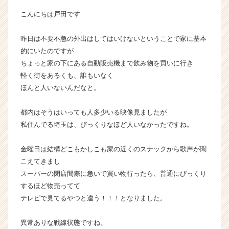
の
こんにちは戸田です
タ
イ
昨日は不要不急の外出はしてはいけないということで家に基本
ム
的にいたのですが
ラ
イ
ちょっと家の下にある自動販売機まで飲み物を買いに行き
ン】
軽く街をあるくも、誰もいなく
|
ほんと人いないんだなと。
ベ
ン
都内はそうはいっても人多少いる映像見ましたが
チ
私住んでる埼玉は、びっくりなほど人いなかったですね。
ャ
ー・
成
金曜日は結構どこもかしこも家の近くのスナックから歌声が聞
長
こえてきまし
企
スーパーの閉店間際に急いで買い物行ったら、普通にびっくり
業
するほど物売ってて
か
テレビで見てるやつと違う！！！となりました。
ら
ス
異常ありな戦線状態ですね。
カ