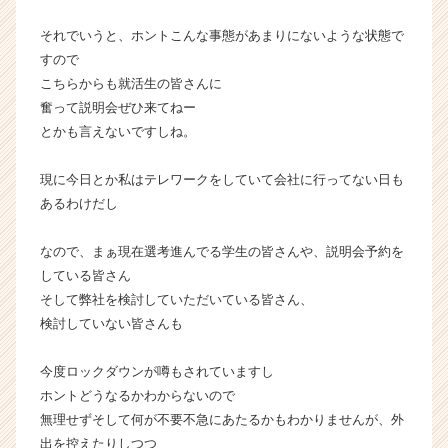
ウ
ト
それでいうと、ホントこんな事態があまりにないような状態で
が
すので
届
こちらからも就活生の皆さんに
く
奮って説明会ぜひ来てねー
就
とかも言えないですしね。
活
サ
イ
現に今日とか私はテレワークをしていて会社に行ってない日も
ト
あるわけだし
チ
ア
なので、まぁ現在選考進んでる学生の皆さんや、説明会予約を
キ
している皆さん
ャ
そして弊社を検討していただいている皆さん、
リ
検討していない皆さんも
ア
（C
h
今度ロックダウンが噂もされていますし
e
ホントどうなるかわからないので
e
無理せずそして何が不要不急にあたるかもわかりませんが、外
r
出を控えたりしつつ