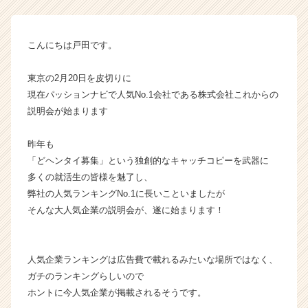
こ
の
話
こんにちは戸田です。
で
な
東京の2月20日を皮切りに
い。
現在パッションナビで人気No.1会社である株式会社これからの
【株
説明会が始まります
式
会
社
昨年も
こ
「どヘンタイ募集」という独創的なキャッチコピーを武器に
れ
多くの就活生の皆様を魅了し、
か
弊社の人気ランキングNo.1に長いこといましたが
ら
そんな大人気企業の説明会が、遂に始まります！
の
タ
イ
ム
人気企業ランキングは広告費で載れるみたいな場所ではなく、
ラ
ガチのランキングらしいので
イ
ホントに今人気企業が掲載されるそうです。
ン】