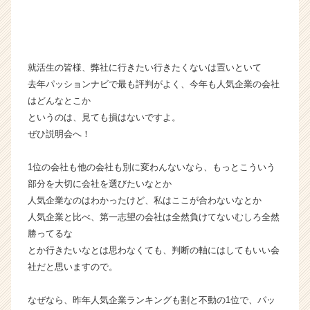
|
ベ
ン
チ
ャ
就活生の皆様、弊社に行きたい行きたくないは置いといて
ー・
去年パッションナビで最も評判がよく、今年も人気企業の会社
成
はどんなとこか
長
というのは、見ても損はないですよ。
企
ぜひ説明会へ！
業
か
1位の会社も他の会社も別に変わんないなら、もっとこういう
ら
ス
部分を大切に会社を選びたいなとか
カ
人気企業なのはわかったけど、私はここが合わないなとか
ウ
人気企業と比べ、第一志望の会社は全然負けてないむしろ全然
ト
勝ってるな
が
とか行きたいなとは思わなくても、判断の軸にはしてもいい会
届
社だと思いますので。
く
就
活
なぜなら、昨年人気企業ランキングも割と不動の1位で、パッ