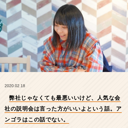
の
説
明
会
は
言
っ
た
方
が
い
い
よ
と
い
2020.02.18
う
弊社じゃなくても最悪いいけど、人気な会
話。
ア
社の説明会は言った方がいいよという話。ア
ン
ゴ
ンゴラはこの話でない。
ラ
は