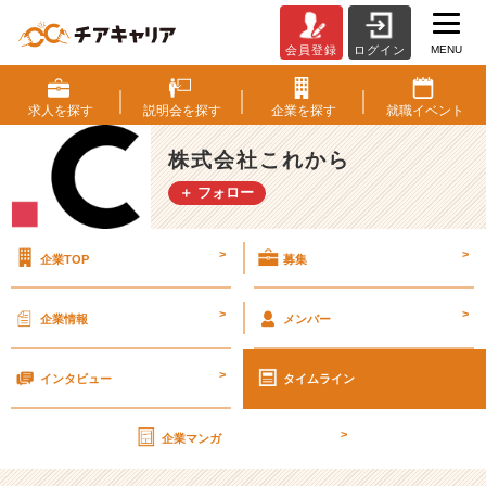
MENU
会員登録
ログイン
弊
社
じ
求人を
探す
説明会を
探す
企業を
探す
就職
イベント
ゃ
な
株式会社これから
く
＋ フォロー
て
も
最
>
>
企業TOP
募集
悪
い
い
>
>
企業情報
メンバー
け
ど、
>
人
インタビュー
タイムライン
気
な
>
企業マンガ
会
社