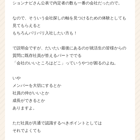
サ
ションナビさん公表で内定者の数も一番の会社だったので。
イ
ト
なので、そういう会社探しの軸を見つけるための体験としても
チ
見てもらえると
ア
もちろんバリバリ入社したい方も！
キ
ャ
リ
で説明会ですが、だいたい最後にあるのが就活生の皆様からの
ア
質問に既存社員が答えるパートででる
（C
「会社のいいところはどこ」っていうやつが困るのよね。
h
e
いや
e
メンバーを大切にするとか
r
社員の仲がいいとか
C
a
成長ができるとか
r
ありますよ。
e
e
ただ社員が共通で認識するべきポイントとしては
r）
それでよくても