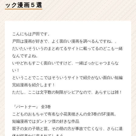
ック漫画５選
ベ
ン
チ
ャ
ー・
こんにちは戸田です。
成
戸田は漫画が好きで、よく面白い漫画を調べるんですね。、
長
だいたいそういうのまとめてるサイトに載ってるのどこも一緒
企
なんですよね。
業
か
いやどれもすごく面白いですけど、一緒ばっかじゃつまらな
ら
い！
ス
ということでここではそういうサイトで紹介がない面白い短編
カ
完結漫画を紹介します！
ウ
ただし、ここは文字数の制限がシビアなので、あらすじは雑！
ト
が
『パートナー』 全3巻
届
く
こどものおもちゃで有名な小花美穂さんの全3巻のSF漫画。
就
短編漫画ではダントツ僕の好きな作品
活
双子の女の子萌と苗。その萌の方が事故で亡くなり、さらに遺
サ
体が何者かに盗まれてしまう。