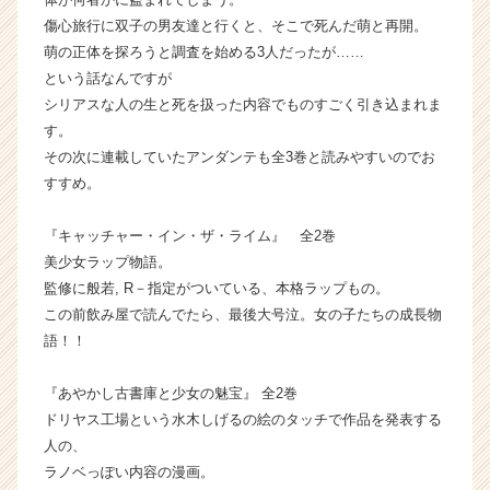
イ
傷心旅行に双子の男友達と行くと、そこで死んだ萌と再開。
ト
萌の正体を探ろうと調査を始める3人だったが……
チ
という話なんですが
ア
キ
シリアスな人の生と死を扱った内容でものすごく引き込まれま
ャ
す。
リ
その次に連載していたアンダンテも全3巻と読みやすいのでお
ア
すすめ。
（C
h
『キャッチャー・イン・ザ・ライム』 全2巻
e
美少女ラップ物語。
e
r
監修に般若, R－指定がついている、本格ラップもの。
C
この前飲み屋で読んでたら、最後大号泣。女の子たちの成長物
a
語！！
r
e
『あやかし古書庫と少女の魅宝』 全2巻
e
ドリヤス工場という水木しげるの絵のタッチで作品を発表する
r）
人の、
ラノベっぽい内容の漫画。