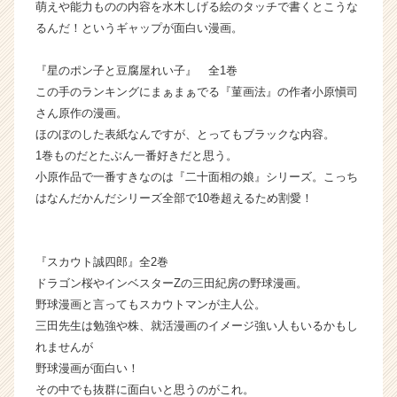
萌えや能力ものの内容を水木しげる絵のタッチで書くとこうな
るんだ！というギャップが面白い漫画。
『星のポン子と豆腐屋れい子』 全1巻
この手のランキングにまぁまぁでる『菫画法』の作者小原愼司
さん原作の漫画。
ほのぼのした表紙なんですが、とってもブラックな内容。
1巻ものだとたぶん一番好きだと思う。
小原作品で一番すきなのは『二十面相の娘』シリーズ。こっち
はなんだかんだシリーズ全部で10巻超えるため割愛！
『スカウト誠四郎』全2巻
ドラゴン桜やインベスターZの三田紀房の野球漫画。
野球漫画と言ってもスカウトマンが主人公。
三田先生は勉強や株、就活漫画のイメージ強い人もいるかもし
れませんが
野球漫画が面白い！
その中でも抜群に面白いと思うのがこれ。