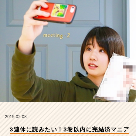
ッ
ク
漫
画
５
選
【株
式
会
社
こ
れ
か
ら
の
タ
イ
ム
ラ
2019.02.08
イ
3連休に読みたい！3巻以内に完結済マニア
ン】
|