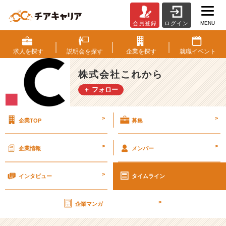
MENU
会員登録
ログイン
3
連
休
求人を
探す
説明会を
探す
企業を
探す
就職
イベント
に
読
株式会社これから
み
＋ フォロー
た
い！
3
>
>
企業TOP
募集
巻
以
内
>
>
企業情報
メンバー
に
完
>
結
インタビュー
タイムライン
済
マ
>
企業マンガ
ニ
ア