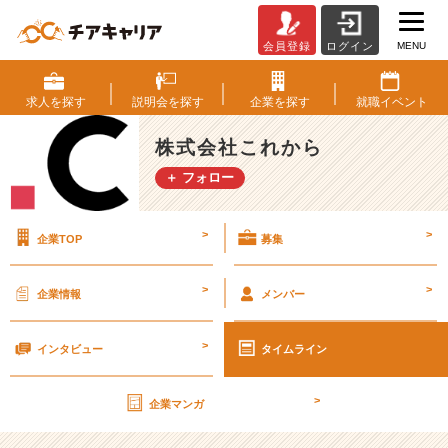
MENU
会員登録
ログイン
卒
業
と
求人を
探す
説明会を
探す
企業を
探す
就職
イベント
い
う
株式会社これから
名
＋ フォロー
の
日
常
>
>
企業TOP
募集
【株
式
会
>
>
企業情報
メンバー
社
こ
>
れ
インタビュー
タイムライン
か
ら
>
企業マンガ
の
タ