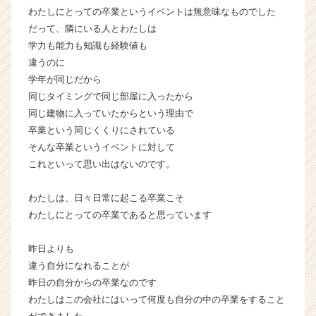
わたしにとっての卒業というイベントは無意味なものでした
届
く
だって、隣にいる人とわたしは
就
学力も能力も知識も経験値も
活
違うのに
サ
学年が同じだから
イ
同じタイミングで同じ部屋に入ったから
ト
同じ建物に入っていたからという理由で
チ
卒業という同じくくりにされている
ア
キ
そんな卒業というイベントに対して
ャ
これといって思い出はないのです。
リ
ア
わたしは、日々日常に起こる卒業こそ
（C
わたしにとっての卒業であると思っています
h
e
昨日よりも
e
r
違う自分になれることが
C
昨日の自分からの卒業なのです
a
わたしはこの会社にはいって何度も自分の中の卒業をすること
r