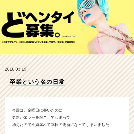
イ
ム
ラ
イ
ン】
|
ベ
ン
チ
ャ
ー・
2016.03.19
成
長
卒業という名の日常
企
業
か
ら
ス
今回は、金曜日に書いたのに
カ
更新がエラーを起こしてしまって
ウ
消えたので不貞腐れて本日の更新になってしまいました
ト
が