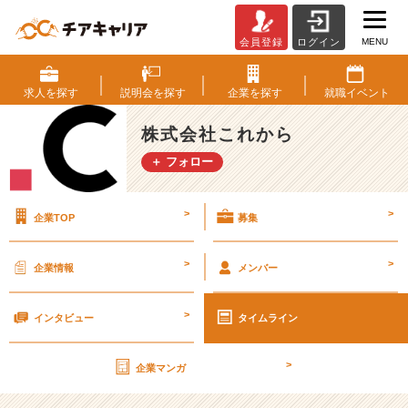
MENU
会員登録
ログイン
内
定
者
求人を
探す
説明会を
探す
企業を
探す
就職
イベント
イ
ン
株式会社これから
タ
＋ フォロー
ー
ン
の
>
>
企業TOP
募集
メ
リ
ッ
>
>
企業情報
メンバー
ト
【株
>
式
インタビュー
タイムライン
会
社
>
企業マンガ
こ
れ