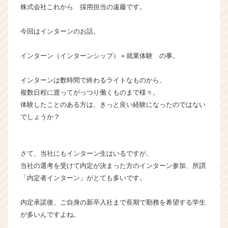
株式会社これから 採用担当の遠藤です。
カ
ウ
ト
今回はインターンのお話。
が
届
インターン（インターンシップ）＝就業体験 の事。
く
就
インターンは数時間で終わるライトなものから、
活
複数日程に渡ってがっつり働くものまで様々。
サ
体験したことのある方は、きっと良い経験になったのではない
イ
ト
でしょうか？
チ
ア
キ
さて、当社にもインターン生はいるですが、
ャ
当社の選考を受けて内定が決まった方のインターン参加、所謂
リ
「内定者インターン」がとても多いです。
ア
（C
h
内定承諾後、ご自身の新卒入社まで長期で勤務を希望する学生
e
が多いんですよね。
e