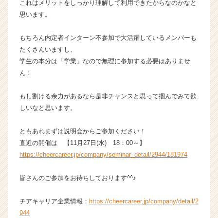
これはメリットをしっかり理解して利用できたからなのかなと
思います。
もちろん内定者インターン不参加で大活躍しているメンバーも
たくさんいますし、
学生の本分は「学業」なので無理に参加する必要はありませ
ん！
もし割ける余力があるなら是非チャンスと思って掴んでみて欲
しいなと思います。
ともあれまずは説明会からご参加ください！
直近の開催は 【11月27日(水) 18：00～】
https://cheercareer.jp/company/seminar_detail/2944/181974
皆さんのご参加をお待ちしております^^♪
チアキャリア企業情報：
https://cheercareer.jp/company/detail/2
944