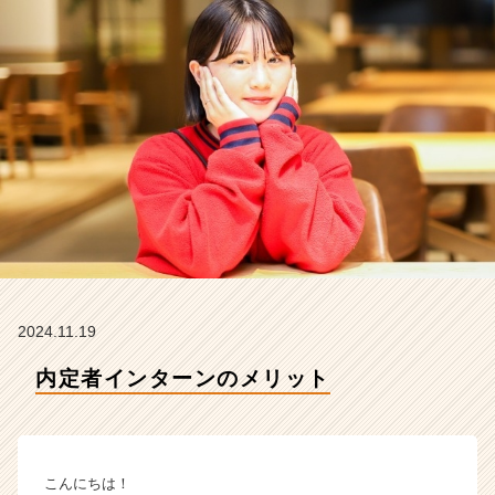
か
ら
の
タ
イ
ム
ラ
イ
ン】
|
ベ
ン
チ
ャ
ー・
2024.11.19
成
内定者インターンのメリット
長
企
業
か
ら
こんにちは！
ス