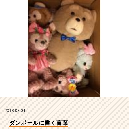
タ
イ
ム
ラ
イ
ン】
|
ベ
ン
チ
ャ
ー・
成
長
企
業
か
ら
ス
2016.03.04
カ
ダンボールに書く言葉
ウ
ト