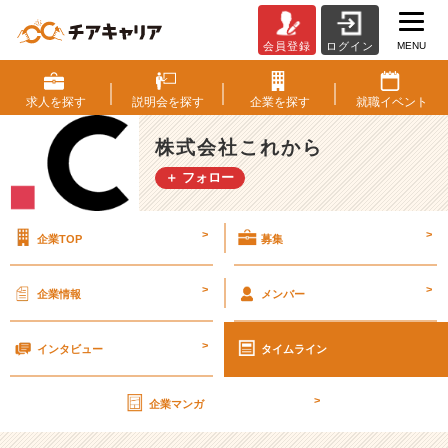
MENU
会員登録
ログイン
ダ
ン
ボ
求人を
探す
説明会を
探す
企業を
探す
就職
イベント
ー
ル
株式会社これから
に
＋ フォロー
書
く
言
>
>
企業TOP
募集
葉
【株
式
>
>
企業情報
メンバー
会
社
>
こ
インタビュー
タイムライン
れ
か
>
企業マンガ
ら
の