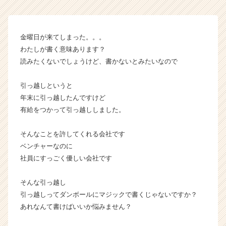
が
届
く
金曜日が来てしまった。。。
就
わたしが書く意味あります？
活
読みたくないでしょうけど、書かないとみたいなので
サ
イ
ト
引っ越しというと
チ
年末に引っ越したんですけど
ア
有給をつかって引っ越ししました。
キ
ャ
そんなことを許してくれる会社です
リ
ベンチャーなのに
ア
（C
社員にすっごく優しい会社です
h
e
そんな引っ越し
e
引っ越しってダンボールにマジックで書くじゃないですか？
r
あれなんて書けばいいか悩みません？
C
a