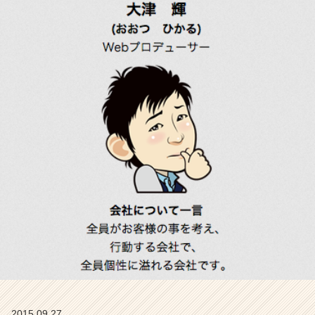
ま
す
よ
【株
式
会
社
こ
れ
か
ら
の
タ
イ
ム
ラ
イ
ン】
|
ベ
ン
チ
2015.09.27