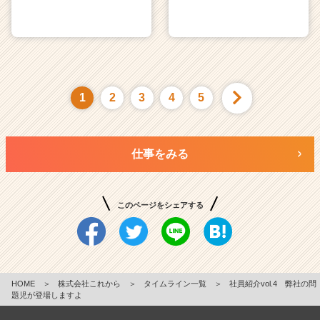
1
2
3
4
5
仕事をみる
このページをシェアする
HOME
＞
株式会社これから
＞
タイムライン一覧
＞
社員紹介vol.4 弊社の問
題児が登場しますよ