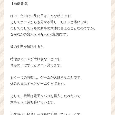
ア
【画像参照】
キ
ャ
はい、だいたい見た目はこんな感じです。
リ
そしてポーズからも分かる通り、ちょっと痛いです。
ア
そしてそしてうちの新卒の大体に言えることなのですが、
（C
なかなかの変人(and奇人and変態)です。
h
e
e
彼の生態を解説すると、
r
C
特徴はアニメが大好きなことです。
a
休みの日はずっとアニメ見てます。
r
e
もう一つの特徴は、ゲームが大好きなことです。
e
休みの日はずっとゲームやってます。
r）
そして、最近は電子タバコを購入したみたいで、
大事そうに持ち歩いています。
大学時代は軽音サークルに所属していたようで、