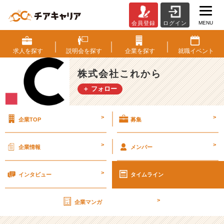
MENU
会員登録
ログイン
社
員
紹
求人を
探す
説明会を
探す
企業を
探す
就職
イベント
介
v
株式会社これから
o
＋ フォロー
l.
4
>
>
企業TOP
募集
弊
社
の
>
>
企業情報
メンバー
問
題
>
児
インタビュー
タイムライン
が
登
>
企業マンガ
場
し