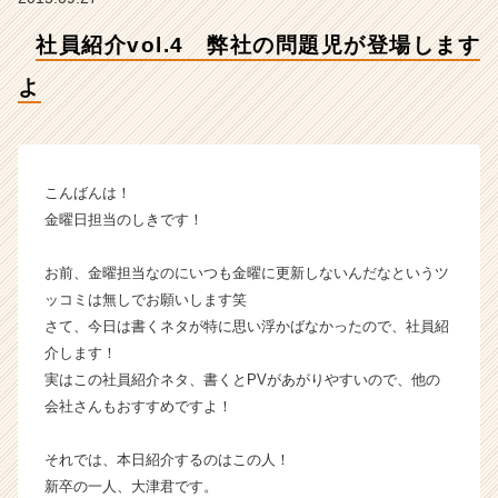
ャ
社員紹介vol.4 弊社の問題児が登場します
ー・
成
よ
長
企
業
か
ら
こんばんは！
ス
金曜日担当のしきです！
カ
ウ
お前、金曜担当なのにいつも金曜に更新しないんだなというツ
ト
ッコミは無しでお願いします笑
が
届
さて、今日は書くネタが特に思い浮かばなかったので、社員紹
く
介します！
就
実はこの社員紹介ネタ、書くとPVがあがりやすいので、他の
活
会社さんもおすすめですよ！
サ
イ
それでは、本日紹介するのはこの人！
ト
新卒の一人、大津君です。
チ