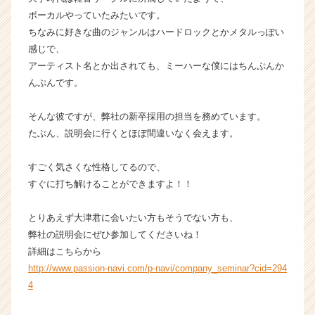
ボーカルやっていたみたいです。
ちなみに好きな曲のジャンルはハードロックとかメタルっぽい
感じで、
アーティスト名とか出されても、ミーハーな僕にはちんぷんか
んぷんです。
そんな彼ですが、弊社の新卒採用の担当を務めています。
たぶん、説明会に行くとほぼ間違いなく会えます。
すごく気さくな性格してるので、
すぐに打ち解けることができますよ！！
とりあえず大津君に会いたい方もそうでない方も、
弊社の説明会にぜひ参加してくださいね！
詳細はこちらから
http://www.passion-navi.com/p-navi/company_seminar?cid=294
4