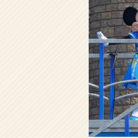
会
社
こ
れ
か
ら
の
タ
イ
ム
ラ
イ
ン】
|
ベ
ン
チ
ャ
ー・
成
長