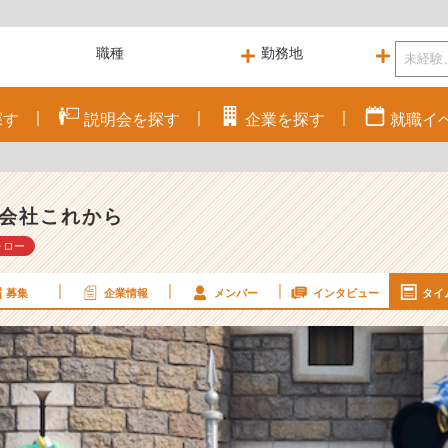
探す
説明会を
探す
企業を
探す
就職
イ
よ
会社これから
ォロー
募集
企業情報
メンバー
インタビュー
タイ