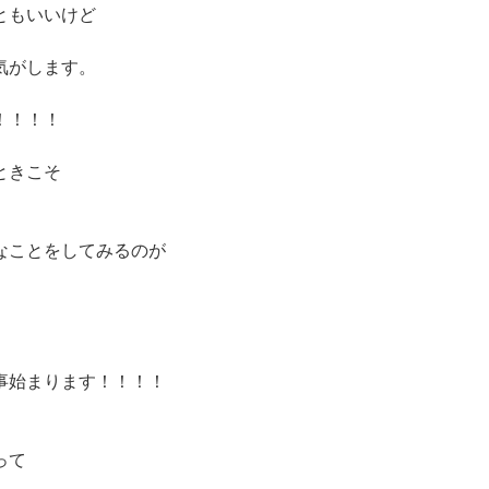
ともいいけど
気がします。
！！！！
ときこそ
なことをしてみるのが
事始まります！！！！
って