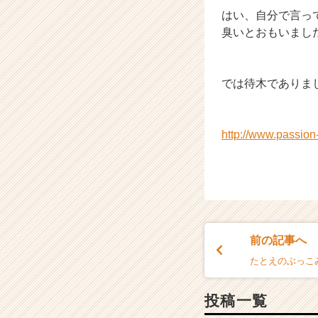
はい、自分で言っ
臭いとおもいまし
では待木でありま
http://www.passio
前の記事へ
たとえのぶっこ
投稿一覧