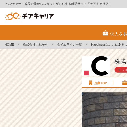
ベンチャー・成長企業からスカウトがもらえる就活サイト「チアキャリア」
H
a
求人を
p
p
HOME
＞
株式会社これから
＞
タイムライン一覧
＞
Happinessはここにある
i
n
e
株式
s
＋ フ
s
は
こ
企業TOP
こ
に
あ
る
よ
【株
式