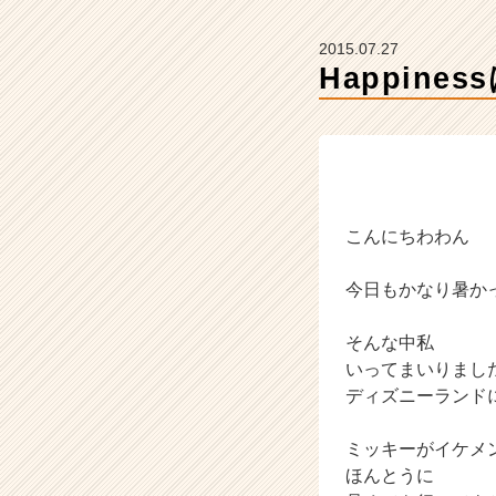
企
業
2015.07.27
か
Happine
ら
ス
カ
ウ
ト
が
届
こんにちわわん
く
就
活
今日もかなり暑か
サ
イ
そんな中私
ト
いってまいりまし
チ
ディズニーランド
ア
キ
ャ
ミッキーがイケメ
リ
ほんとうに
ア