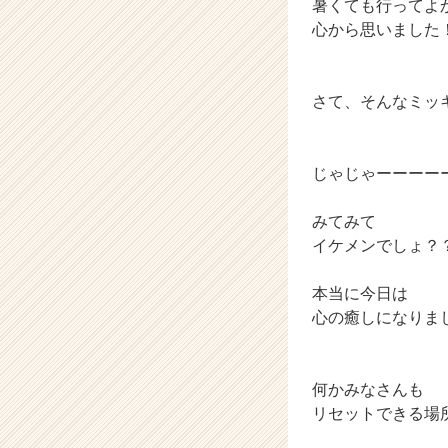
暑くても行ってよ
（C
心から思いました
h
e
e
さて、そんなミッ
r
C
a
r
じゃじゃーーーー
e
e
みてみて
r）
イケメンでしょ？
本当に今日は
心の癒しになりま
何かみなさんも
リセットできる場