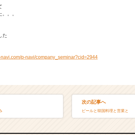
て
た。。。
した
n-navi.com/p-navi/company_seminar?cid=2944
次の記事へ
み
ビールと韓国料理と営業と