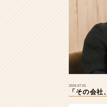
【株
式
会
社
こ
れ
か
ら
の
タ
イ
ム
ラ
イ
ン】
|
ベ
2026.07.01
ン
「その会社
チ
ャ
ー・