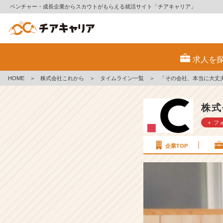
ベンチャー・成長企業からスカウトがもらえる就活サイト「チアキャリア」
「そ
の
求人を
会
社、
HOME
＞
株式会社これから
＞
タイムライン一覧
＞
「その会社、本当に大丈
本
当
に
株式
大
＋ フ
丈
夫
な
企業TOP
の？」
っ
て
言
わ
れ
た。