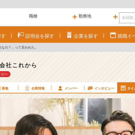
探す
説明会を
探す
企業を
探す
就職
イ
夫なの？」って言われた。
会社これから
ォロー
募集
企業情報
メンバー
インタビュー
タイ