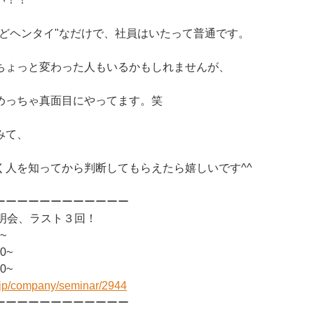
"どヘンタイ"なだけで、社員はいたって普通です。
ちょっと変わった人もいるかもしれませんが、
めっちゃ真面目にやってます。笑
みて、
く人を知ってから判断してもらえたら嬉しいです^^
ーーーーーーーーーーーー
説明会、ラスト３回！
~
0~
0~
r.jp/company/seminar/2944
ーーーーーーーーーーーー