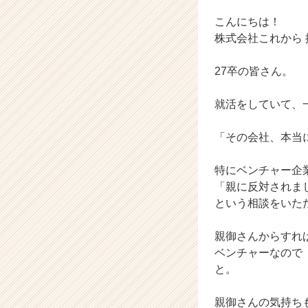
成
長
こんにちは！
企
株式会社これから
業
か
27卒の皆さん。
ら
ス
就活をしていて、
カ
ウ
ト
「その会社、本当
が
届
特にベンチャー企
く
「親に反対されま
就
という相談をいた
活
サ
イ
親御さんからすれ
ト
ベンチャーなので
チ
と。
ア
キ
親御さんの気持ち
ャ