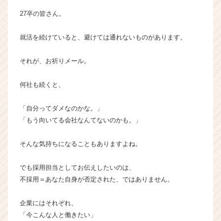
成
27卒の皆さん。
長
企
就活を続けていると、避けては通れないものがあります。
業
か
ら
それが、お祈りメール。
ス
カ
何社も続くと、
ウ
ト
「自分ってダメなのかな。」
が
「もう向いてる会社なんてないのかも。」
届
く
就
そんな気持ちになることもありますよね。
活
サ
でも採用担当としてお伝えしたいのは、
イ
不採用＝あなた自身が否定された、ではありません。
ト
チ
企業にはそれぞれ、
ア
「今こんな人と働きたい」
キ