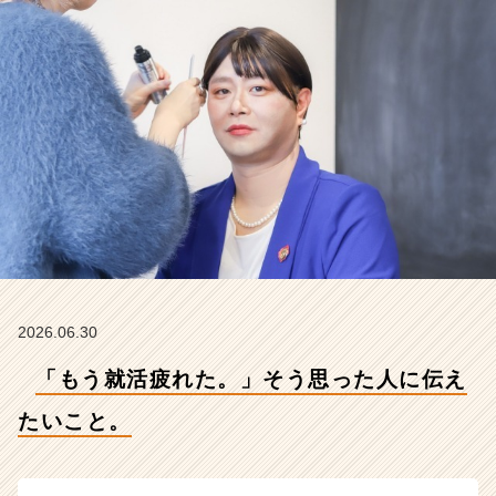
と。
【株
式
会
社
こ
れ
か
ら
の
タ
イ
ム
ラ
イ
2026.06.30
ン】
「もう就活疲れた。」そう思った人に伝え
|
ベ
たいこと。
ン
チ
ャ
ー・