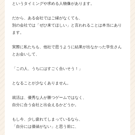
ャ
というタイミングや求める人物像があります。
リ
ア
だから、ある会社ではご縁がなくても、
（C
別の会社では「ぜひ来てほしい」と言われることは本当にあり
h
ます。
e
e
実際に私たちも、他社で思うように結果が出なかった学生さん
r
C
とお会いして、
a
r
「この人、うちにはすごく合いそう！」
e
e
となることが少なくありません。
r）
就活は、優秀な人が勝つゲームではなく、
自分に合う会社と出会えるかどうか。
もし今、少し疲れてしまっているなら、
「自分には価値がない」と思う前に、