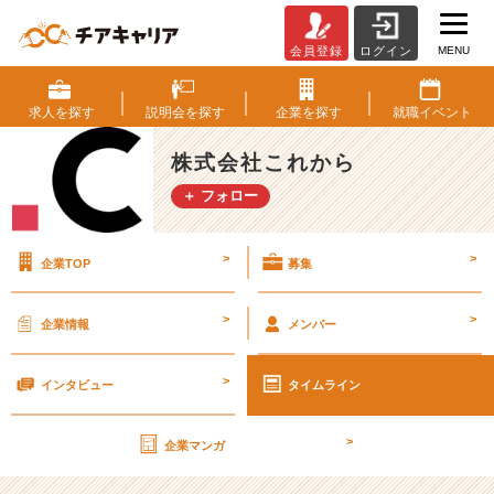
MENU
会員登録
ログイン
「も
う
就
求人を
探す
説明会を
探す
企業を
探す
就職
イベント
活
疲
株式会社これから
れ
＋ フォロー
た。」
そ
う
>
>
企業TOP
募集
思
っ
た
>
>
企業情報
メンバー
人
に
>
伝
インタビュー
タイムライン
え
た
>
企業マンガ
い
こ