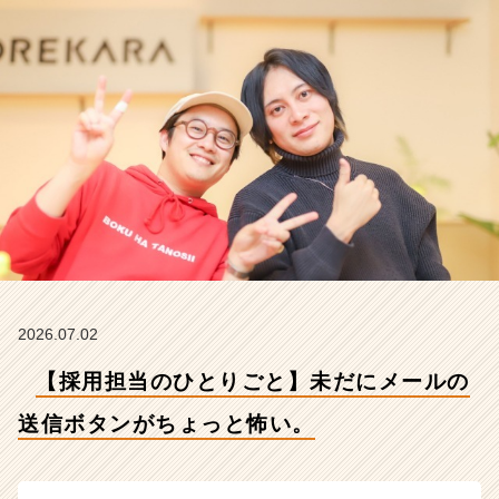
ボ
タ
ン
が
ち
ょ
っ
と
怖
い。
【株
式
会
社
こ
2026.07.02
れ
【採用担当のひとりごと】未だにメールの
か
ら
送信ボタンがちょっと怖い。
の
タ
イ
ム