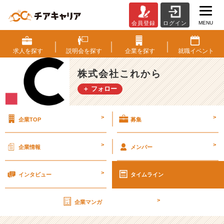
MENU
会員登録
ログイン
【採
用
担
求人を
探す
説明会を
探す
企業を
探す
就職
イベント
当
の
株式会社これから
ひ
＋ フォロー
と
り
ご
>
>
企業TOP
募集
と】
未
だ
>
>
企業情報
メンバー
に
メ
>
ー
インタビュー
タイムライン
ル
の
>
企業マンガ
送
信