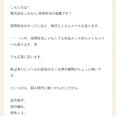
ラ
こんにちは！
イ
株式会社これから 採用担当の遠藤です！
ン】
|
採用担当をやっていると、毎日たくさんメールを送ります。
ベ
ン
チ
・・・いや、採用担当じゃなくても社会人ってめちゃくちゃメ
ャ
ール送ります。笑
ー・
成
でも正直に言います。
長
企
私は未だにメールの送信ボタンを押す瞬間がちょっと怖いで
業
か
す。
ら
ス
というのも、新人時代に散々やらかしたから。
カ
ウ
誤字脱字。
ト
添付漏れ。
が
宛先ミス。
届