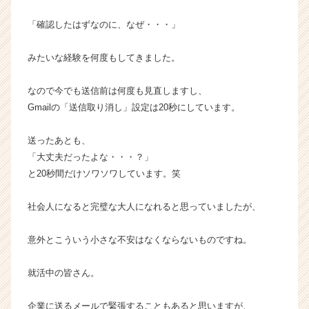
く
就
「確認したはずなのに、なぜ・・・」
活
サ
みたいな経験を何度もしてきました。
イ
ト
なので今でも送信前は何度も見直しますし、
チ
Gmailの「送信取り消し」設定は20秒にしています。
ア
キ
ャ
送ったあとも、
リ
「大丈夫だったよな・・・？」
ア
と20秒間だけソワソワしています。笑
（C
h
社会人になると完璧な大人になれると思っていましたが、
e
e
r
意外とこういう小さな不安はなくならないものですね。
C
a
就活中の皆さん。
r
e
企業に送るメールで緊張することもあると思いますが、