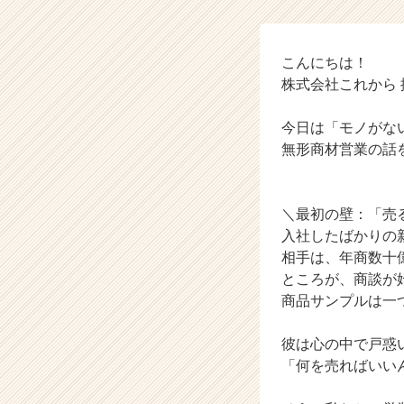
社
こ
れ
か
こんにちは！
ら
株式会社これから 
の
タ
今日は「モノがな
イ
無形商材営業の話
ム
ラ
イ
ン】
＼最初の壁：「売
|
入社したばかりの
ベ
相手は、年商数十
ン
ところが、商談が
チ
商品サンプルは一
ャ
ー・
彼は心の中で戸惑
成
長
「何を売ればいい
企
業