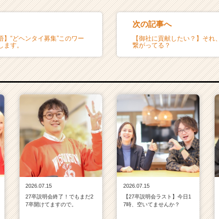
次の記事へ
悟】“どヘンタイ募集”このワー
【御社に貢献したい？】それ
します。
繋がってる？
2026.07.15
2026.07.15
27卒説明会終了！でもまだ2
【27卒説明会ラスト】今日1
7卒開けてますので。
7時、空いてませんか？