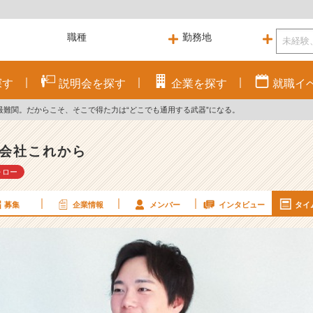
探す
説明会を
探す
企業を
探す
就職
イ
最難関。だからこそ、そこで得た力は“どこでも通用する武器”になる。
会社これから
ォロー
募集
企業情報
メンバー
インタビュー
タイ