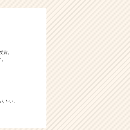
P受賞。
に。
ありたい。