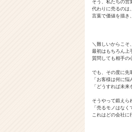
そう、私たちの営業
か
代わりに売るのは
ら
言葉で価値を描き
ス
カ
ウ
ト
が
＼難しいからこそ
届
最初はもちろん上
く
質問しても相手の
就
活
でも、その度に先
サ
「お客様は何に悩
イ
ト
「どうすれば未来
チ
ア
そうやって鍛えら
キ
「売るモノはなく
ャ
これはどの会社に
リ
ア
（C