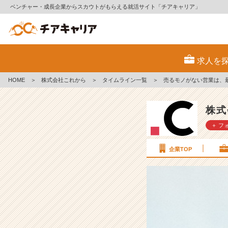
ベンチャー・成長企業からスカウトがもらえる就活サイト「チアキャリア」
売
る
求人を
モ
ノ
HOME
＞
株式会社これから
＞
タイムライン一覧
＞
売るモノがない営業は、
が
な
い
株式
営
＋ フ
業
は、
最
企業TOP
難
関。
だ
か
ら
こ
そ、