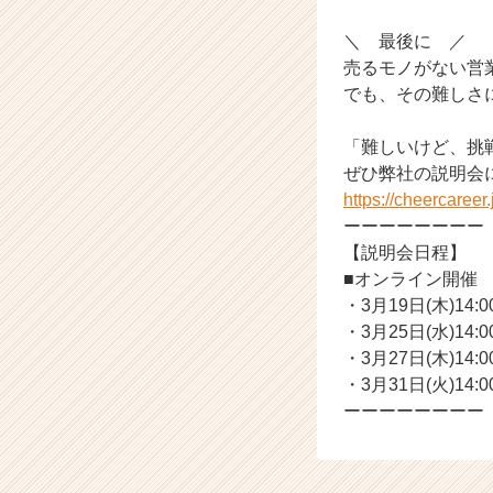
h
e
＼ 最後に ／
e
売るモノがない営
r
でも、その難しさ
C
a
「難しいけど、挑
r
ぜひ弊社の説明会
e
e
https://cheercaree
r）
ーーーーーーーー
【説明会日程】
■オンライン開催
・3月19日(木)14:00
・3月25日(水)14:00
・3月27日(木)14:00
・3月31日(火)14:00
ーーーーーーーー