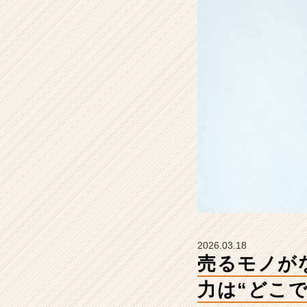
そ
こ
で
得
た
力
は“ど
こ
で
も
通
用
す
る
武
器”に
な
2026.03.18
る。
売るモノが
【株
式
力は“どこ
会