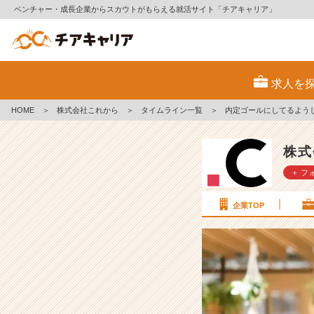
ベンチャー・成長企業からスカウトがもらえる就活サイト「チアキャリア」
内
定
求人を
ゴ
ー
HOME
＞
株式会社これから
＞
タイムライン一覧
＞
内定ゴールにしてるよう
ル
に
し
株式
て
＋ フ
る
よ
う
企業TOP
じ
ゃ
無
理
か。
内
定