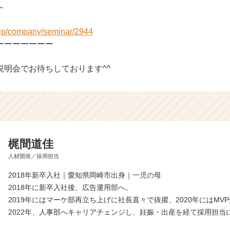
～
r.jp/company/seminar/2944
ーーーーーーー
説明会でお待ちしております^^
梶間道佳
人材開発／採用担当
2018年新卒入社｜愛知県岡崎市出身｜一児の母
2018年に新卒入社後、広告運用部へ。
2019年にはマーケ部再立ち上げに社長直々で抜擢、2020年にはMV
2022年、人事部へキャリアチェンジし、妊娠・出産を経て採用担当