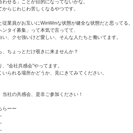
合わせる」ことが目的になってないかな。
てからじわじわ苦しくなるやつです。
従業員がお互いにWinWinな状態が健全な状態だと思ってる。
ヘンタイ募集」って本気で言ってて、
白い、クセ強いけど愛しい、そんな人たちと働いてます。
ら、ちょっとだけ覗きに来ませんか？
、“会社共感会”やってます。
くいられる場所かどうか、見にきてみてください。
、当社の共感会、是非ご参加ください！
ちらーー
～
～
～