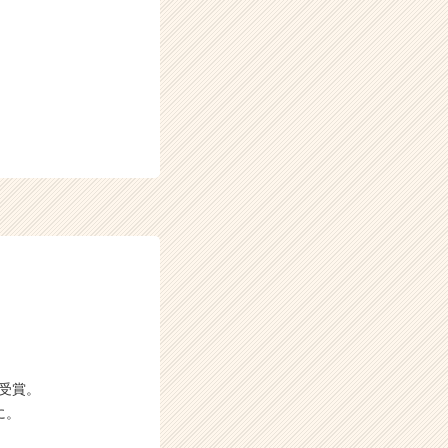
P受賞。
に。