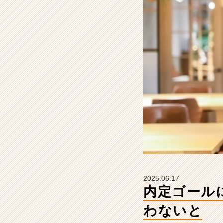
は、
始
ま
り
に
使
わ
な
い
と
【株
式
会
社
こ
れ
か
2025.06.17
ら
内定ゴール
の
タ
わないと
イ