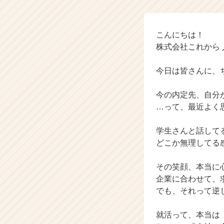
ム
ラ
イ
ン】
こんにちは！
|
株式会社これから
ベ
ン
今日は皆さんに、
チ
ャ
今の内定先、自分
ー・
…って、最近よく
成
長
企
学生さんと話して
業
どこか無理してる
か
ら
その笑顔、本当に
ス
企業に合わせて、
カ
でも、それって逆
ウ
ト
が
就活って、本当は
届