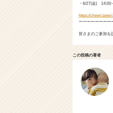
e
・6/27(金) 14:00
r）
https://cheercaree
ーーーーーーーー
皆さまのご参加を
この投稿の著者