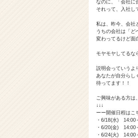
なのに、「会社に
く
それって、入社し
就
活
私は、昨今、会社と
サ
うちの会社は「ど
イ
ト
変わってるけど面
チ
ア
モヤモヤしてるな
キ
ャ
説明会っていうより
リ
あなたが自分らし
ア
待ってます！！
（C
h
e
ご興味がある方は
e
↓↓↓
r
ーー開催日程はこ
C
・6/18(水) 14:00
a
・6/20(金) 14:00
r
・6/24(火) 14:00
e