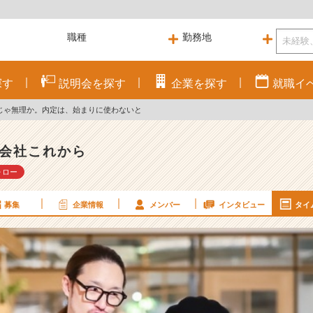
探す
説明会を
探す
企業を
探す
就職
イ
じゃ無理か。内定は、始まりに使わないと
会社これから
ォロー
募集
企業情報
メンバー
インタビュー
タイ