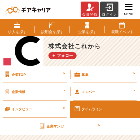
MENU
会員登録
ログイン
「ど
ヘ
ン
求人を
探す
説明会を
探す
企業を
探す
就職
イベント
タ
イ
株式会社これから
募
＋ フォロー
集」
の
怪
>
>
企業TOP
募集
し
い
会
>
>
企業情報
メンバー
社
の
>
面
インタビュー
タイムライン
接
に
>
企業マンガ
つ
い