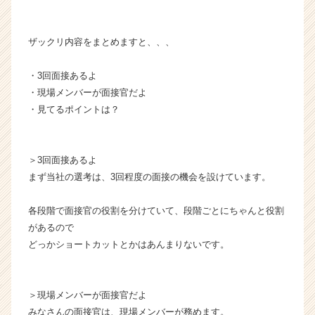
活
サ
イ
ザックリ内容をまとめますと、、、
ト
チ
・3回面接あるよ
ア
・現場メンバーが面接官だよ
キ
・見てるポイントは？
ャ
リ
ア
（C
＞3回面接あるよ
h
まず当社の選考は、3回程度の面接の機会を設けています。
e
e
各段階で面接官の役割を分けていて、段階ごとにちゃんと役割
r
があるので
C
a
どっかショートカットとかはあんまりないです。
r
e
e
＞現場メンバーが面接官だよ
r）
みなさんの面接官は、現場メンバーが務めます。