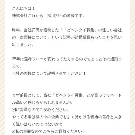
ン】
こんにちは！
|
株式会社これから 採用担当の遠藤です。
ベ
ン
昨年、当社戸田が投稿した「「どヘンタイ募集」の怪しい会社
チ
ャ
の一次面接について」という記事が結構反響あったことを思い
ー・
出しました。
成
長
25卒は選考フローが変わってたりするのでちょっとその辺踏ま
企
えて、
業
当社の面接について説明させてください！
か
ら
ス
カ
まず前提として、当社「どヘンタイ募集」とか言っててハード
ウ
ル高いと感じるかもしれませんが、
ト
別に普通なのでご安心ください。
が
やってる事は世の中の企業でもよく見かける普通の選考と大き
届
く違いはないのではないかと
く
※私の主観なのでこちらご容赦ください！
就