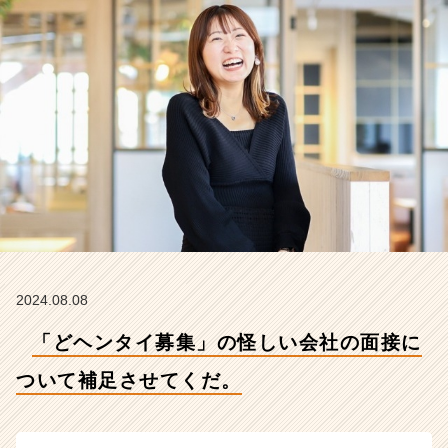
て
補
足
さ
せ
て
く
だ。
【株
式
会
社
こ
れ
か
2024.08.08
ら
「どヘンタイ募集」の怪しい会社の面接に
の
タ
ついて補足させてくだ。
イ
ム
ラ
イ