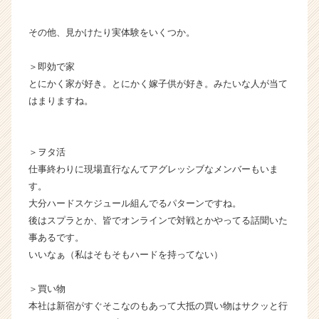
（C
h
その他、見かけたり実体験をいくつか。
e
e
＞即効で家
r
C
とにかく家が好き。とにかく嫁子供が好き。みたいな人が当て
a
はまりますね。
r
e
e
＞ヲタ活
r）
仕事終わりに現場直行なんてアグレッシブなメンバーもいま
す。
大分ハードスケジュール組んでるパターンですね。
後はスプラとか、皆でオンラインで対戦とかやってる話聞いた
事あるです。
いいなぁ（私はそもそもハードを持ってない）
＞買い物
本社は新宿がすぐそこなのもあって大抵の買い物はサクッと行