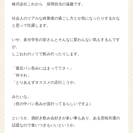
株式会社これから 採用担当の遠藤です。
業
か
ら
社会人のリアルな終業後の過ごし方とか気になったりするかな
ス
と思って吐露します。
カ
ウ
いや、多分学生の皆さんとそんなに変わんない気もするんです
ト
が、
が
しごおわのノリで飲み行ったりします。
届
く
就
「最近パン呑みにはまっててさ～」
活
「何それ」
サ
「とりあえずオススメの店行こうや」
イ
ト
みたいな。
チ
（世の中パン呑みが流行ってるらしいですよ）
ア
キ
ャ
というか、酒好き飲み会好きが多い事もあり、ある意味共通の
リ
話題なので食いつきもいいというか。
ア