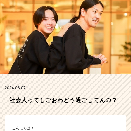
会
社
こ
れ
か
ら
の
タ
イ
ム
ラ
イ
ン】
|
ベ
2024.06.07
ン
社会人ってしごおわどう過ごしてんの？
チ
ャ
ー・
成
長
こんにちは！
企