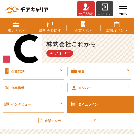
MENU
会員登録
ログイン
社
会
人
求人を
探す
説明会を
探す
企業を
探す
就職
イベント
っ
て
株式会社これから
し
＋ フォロー
ご
お
わ
>
>
企業TOP
募集
ど
う
過
>
>
企業情報
メンバー
ご
し
>
て
インタビュー
タイムライン
ん
の？
>
企業マンガ
【株
式