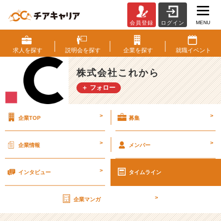
MENU
会員登録
ログイン
ボ
ー
ナ
求人を
探す
説明会を
探す
企業を
探す
就職
イベント
ス
に
株式会社これから
つ
＋ フォロー
い
て
の
>
>
企業TOP
募集
話
【株
式
>
>
企業情報
メンバー
会
社
>
こ
インタビュー
タイムライン
れ
か
>
企業マンガ
ら
の