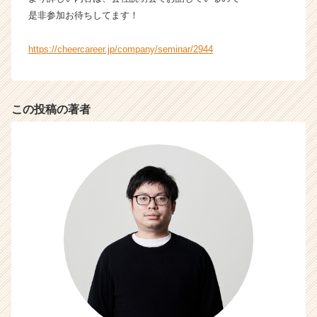
r
是非参加お待ちしてます！
e
e
https://cheercareer.jp/company/seminar/2944
r）
この投稿の著者