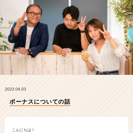
タ
イ
ム
ラ
イ
ン】
|
ベ
ン
チ
ャ
ー・
成
長
企
2023.04.03
業
ボーナスについての話
か
ら
ス
カ
ウ
こんにちは！
ト