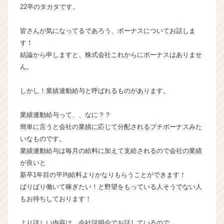
22卒のタカタです。
が
届
く
皆さんが気になってるであろう、ボーナスについてお話しま
就
す！
活
結論から申しますと、株式会社これからにボーナスはありませ
サ
ん。
イ
ト
しかし！業績連動給与と呼ばれるものがあります。
チ
ア
キ
業績連動給与って、、なに？？
ャ
簡単に言うと会社の業績に応じて分配されるプチボーナスみた
リ
いなものです。
ア
業績連動給与は毎月の給料に加えて支給されるので会社の業績
（C
が良いと
h
新卒1年目の平均給料よりかなりもらうことができます！
e
ばりばり働いて稼ぎたい！と野望をもっている人そうでない人
e
r
もお待ちしております！
C
a
より詳しい内容は、会社説明会でお話しているので