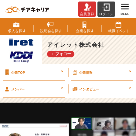
MENU
会員登録
ログイン
【⭐️
学
内
求人を
探す
説明会を
探す
企業を
探す
就職
イベント
企
業
アイレット株式会社
説
＋ フォロー
明
会
を
>
>
企業TOP
企業情報
開
催
し
>
>
メンバー
インタビュー
ま
し
た
⭐️】
【ア
イ
レ