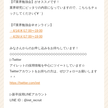
【IT業界勉強会】がオススメです！
（C
業界研究にピッタリの内容になっていますので、こちらもチェ
h
e
ックしてください(´∀｀)
e
r
【IT業界勉強会＠オンライン】
C
・4/14(木)17:00〜19:00
a
・4/26(火)17:00〜19:00
r
e
みなさんからのお申し込みをお待ちしています！
e
r）
◇◇◇◇◇◇◇◇◇◇◇◇◇◇◇◇◇◇◇◇◇◇◇◇◇◇◇◇◇◇◇◇
▷Twitter
アイレットの採用情報を中心にツイートしています☆
Twitterアカウントをお持ちの方は、ぜひフォローお願いします
＾＾
https://twitter.com/iret
▷新卒採用LINEアカウント
LINE ID：@iret_recruit