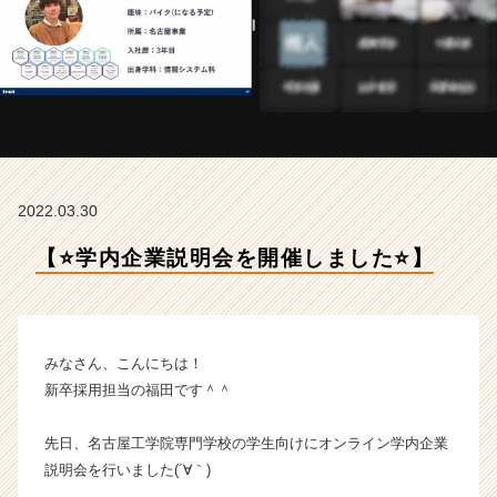
ッ
ト
株
式
会
社
の
タ
イ
2022.03.30
ム
ラ
【⭐️学内企業説明会を開催しました⭐️】
イ
ン】
|
ベ
ン
みなさん、こんにちは！
チ
新卒採用担当の福田です＾＾
ャ
ー・
先日、名古屋工学院専門学校の学生向けにオンライン学内企業
成
説明会を行いました(´∀｀)
長
企