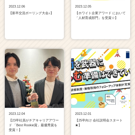
2023.12.06
2023.12.05
【新卒交流ボーリング大会♪】
【ホワイト企業アワード において
「人材育成部門」を受賞☆】
2023.12.04
2023.12.01
【23卒社員がチアキャリアアワー
【25卒向け 会社説明会スタート
ド 「Best Rookie賞」最優秀賞を
★】
受賞！】