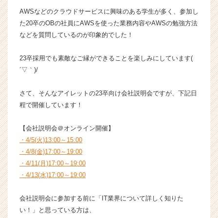
業
AWSなどのクラウドサービスに興味のある学生が多く、参加し
か
た20卒のOBの社員にAWSを使った業務内容やAWSの勉強方法
ら
などを質問しているのが印象的でした！
ス
カ
23卒採用でも素敵なご縁ができることを楽しみにしています(
ウ
´▽｀)/
ト
が
届
さて、そんなアイレットの23卒向け会社説明会ですが、下記日
く
程で開催しています！
就
活
【会社説明会＠オンライン開催】
サ
・4/5(火)13:00～15:00
イ
・4/8(金)17:00～19:00
ト
チ
・4/11(月)17:00～19:00
ア
・4/13(水)17:00～19:00
キ
ャ
会社説明会に参加する前に「IT業界について詳しく知りた
リ
い！」と思っている方は、
ア