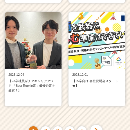
2023.12.04
2023.12.01
【23卒社員がチアキャリアアワー
【25卒向け 会社説明会スタート
ド 「Best Rookie賞」最優秀賞を
★】
受賞！】