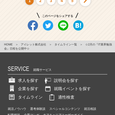
1
2
3
4
5
このページをシェアする
HOME
＞
アイレット株式会社
＞
タイムライン一覧
＞
☆2月の『IT業界勉強
会』日程を公開中☆
SERVICE
就職サービス
求人を探す
説明会を探す
企業を探す
就職イベントを探す
タイムライン
適性検査
就活ノウハウ
選考体験談
スペシャルコンテンツ
就活相談
転職相談
企業マンガ
チアキャリアユーザーガイド