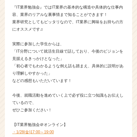
長
『IT業界勉強会』ではIT業界の基本的な構造や具体的な仕事内
企
容、業界のリアルな裏事情まで知ることができます！
業
業界研究としてもピッタリなので、IT業界に興味をお持ちの方
か
にオススメです♫
ら
ス
実際に参加した学生からは、
カ
ウ
「IT分野について就活生目線で話しており、今後のビジョンを
ト
見据えるきっかけとなった」
が
「初心者でもわかるような例え話も踏まえ、具体的に説明があ
届
り理解しやすかった」
く
などの感想もいただいています！
就
活
今後、就職活動を進めていく上で必ず役に立つ知識もお伝えし
サ
イ
ているので、
ト
ぜひご参加ください！
チ
ア
【IT業界勉強会＠オンライン】
キ
・1/28(金)17:00～19:00
ャ