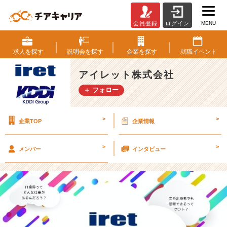
MENU
会員登録
ログイン
☆
2
月
求人を
探す
説明会を
探す
企業を
探す
就職
イベント
の
『I
アイレット株式会社
T
＋ フォロー
業
界
勉
>
>
企業TOP
企業情報
強
会』
日
>
>
メンバー
インタビュー
程
を
公
開
中
☆
【ア