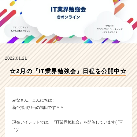
イ
レ
ッ
ト
株
式
会
社
の
2022.01.21
タ
イ
☆2月の『IT業界勉強会』日程を公開中☆
ム
ラ
イ
ン】
|
みなさん、こんにちは！
ベ
新卒採用担当の福田です＾＾
ン
チ
現在アイレットでは、『IT業界勉強会』を開催しています( ´▽
ャ
｀)/
ー・
成