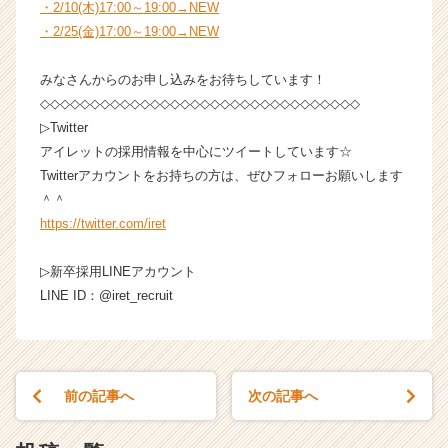
・2/10(木)17:00～19:00→NEW
リ
・2/25(金)17:00～19:00→NEW
ア
（C
h
みなさんからのお申し込みをお待ちしています！
e
◇◇◇◇◇◇◇◇◇◇◇◇◇◇◇◇◇◇◇◇◇◇◇◇◇◇◇◇◇◇◇◇
e
▷Twitter
r
アイレットの採用情報を中心にツイートしています☆
C
Twitterアカウントをお持ちの方は、ぜひフォローお願いします
a
＾＾
r
e
https://twitter.com/iret
e
r）
▷新卒採用LINEアカウント
LINE ID：@iret_recruit
前の記事へ
次の記事へ