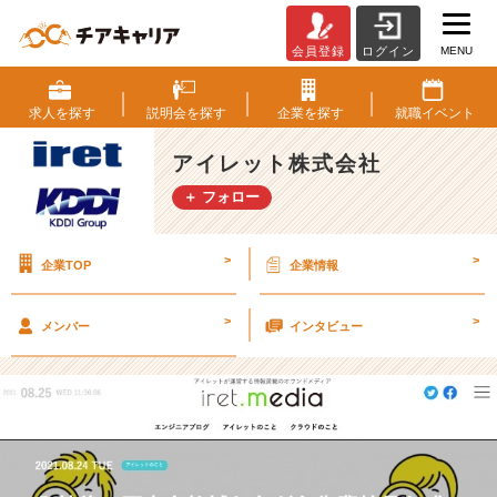
MENU
会員登録
ログイン
【ア
イ
レ
求人を
探す
説明会を
探す
企業を
探す
就職
イベント
ッ
ト
アイレット株式会社
の
＋ フォロー
新
卒
採
>
>
企業TOP
企業情報
用
を
知
>
>
メンバー
インタビュー
ろ
う
#
3
を
公
開！】