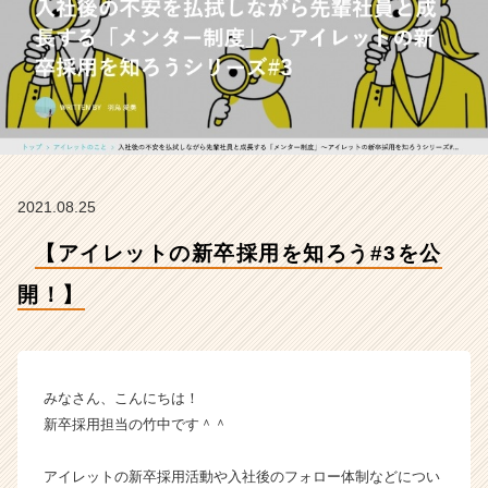
【ア
イ
レ
ッ
ト
株
式
会
社
2021.08.25
の
タ
【アイレットの新卒採用を知ろう#3を公
イ
ム
開！】
ラ
イ
ン】
|
ベ
みなさん、こんにちは！
ン
新卒採用担当の竹中です＾＾
チ
ャ
アイレットの新卒採用活動や入社後のフォロー体制などについ
ー・