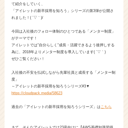
て紹介をしていく、
成
「アイレットの新卒採用を知ろう」シリーズの第3弾が公開さ
長
企
れました！( ´▽｀)/
業
か
今回は入社後のフォロー体制のひとつである「メンター制度」
ら
がテーマです！
ス
アイレットでは"自分らしく"成長・活躍できるよう後押しする
カ
為に、2018年よりメンター制度を導入しています( ´▽｀)
ウ
ぜひご覧ください！
ト
が
届
入社後の不安を払拭しながら先輩社員と成長する「メンター制
く
度」
就
～アイレットの新卒採用を知ろうシリーズ#3▼
活
https://cloudpack.media/58623
サ
イ
過去の「アイレットの新卒採用を知ろうシリーズ」は
こちら
ト
チ
ア
キ
さて、そんなアイレットでは23卒向けに【AWS基礎知識習得