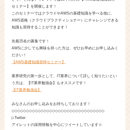
ャ
セミナー】を開催します！
リ
このセミナーではクラウドやAWSの基礎知識を学べる他に、
ア
AWS資格（クラウドプラクティショナー）にチャレンジできる
（C
知識も習得することができます！
h
e
e
先着25名の募集です！
r
AWSに少しでも興味を持った方は、ぜひお早めにお申し込みく
C
ださい！
a
【AWS基礎知識習得セミナー】
r
e
業界研究の第一歩として、IT業界について詳しく知りたいとい
e
r）
う方は、【IT業界勉強会】もオススメです！
【IT業界勉強会】
みなさんのお申し込みをお待ちしております！
◇◇◇◇◇◇◇◇◇◇◇◇◇◇◇◇◇◇◇◇◇◇◇◇◇◇◇◇◇◇◇◇
▷Twitter
アイレットの採用情報を中心にツイートしています☆