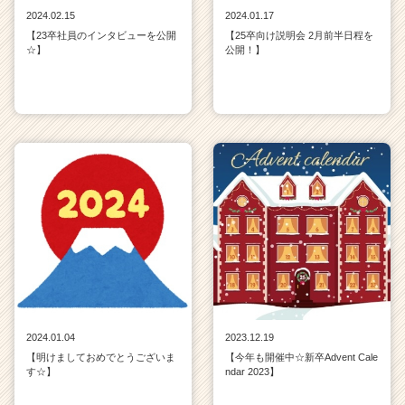
2024.02.15
2024.01.17
【23卒社員のインタビューを公開
【25卒向け説明会 2月前半日程を
☆】
公開！】
2024.01.04
2023.12.19
【明けましておめでとうございま
【今年も開催中☆新卒Advent Cale
す☆】
ndar 2023】