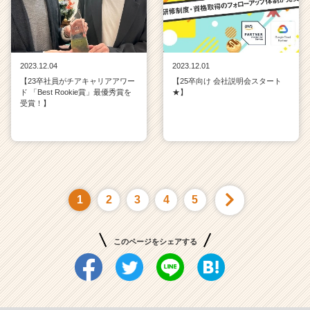
2023.12.04
2023.12.01
【23卒社員がチアキャリアアワー
【25卒向け 会社説明会スタート
ド 「Best Rookie賞」最優秀賞を
★】
受賞！】
1
2
3
4
5
このページをシェアする