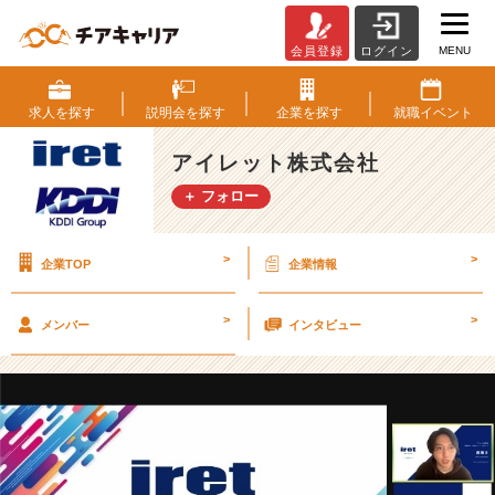
MENU
会員登録
ログイン
【⭐︎
オ
ン
求人を
探す
説明会を
探す
企業を
探す
就職
イベント
ラ
イ
アイレット株式会社
ン
＋ フォロー
に
て
学
>
>
企業TOP
企業情報
内
企
業
>
>
メンバー
インタビュー
説
明
会
を
開
催
し