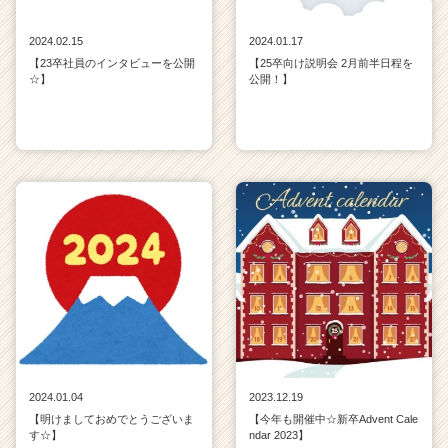
2024.02.15
2024.01.17
【23卒社員のインタビューを公開
【25卒向け説明会 2月前半日程を
☆】
公開！】
2024.01.04
2023.12.19
【明けましておめでとうございま
【今年も開催中☆新卒Advent Cale
す☆】
ndar 2023】