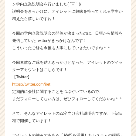
ン学内企業説明会を行いました( ´▽｀)/
ン
説明会をきっかけに、アイレットに興味を持ってくれる学生が
チ
ャ
増えたら嬉しいですね！
ー・
成
今回の学内企業説明会の開催が決まったのは、日頃から情報を
長
発信していたTwitterがきっかけなんです！
企
こういったご縁を今後も大事にしていきたいですね＾＾
業
か
今回素敵なご縁を結ぶきっかけとなった、アイレットのツイッ
ら
ス
ターアカウントはこちらです！
カ
【Twitter】
ウ
https://twitter.com/iret
ト
定期的に会社に関することをつぶやいているので、
が
まだフォローしてない方は、ぜひフォローしてくださいね＾＾
届
く
さて、そんなアイレットの22卒向け会社説明会ですが、下記日
就
活
程で開催しています！
サ
イ
アイレットの強みでもある「AWSを活用したシステムの構築・