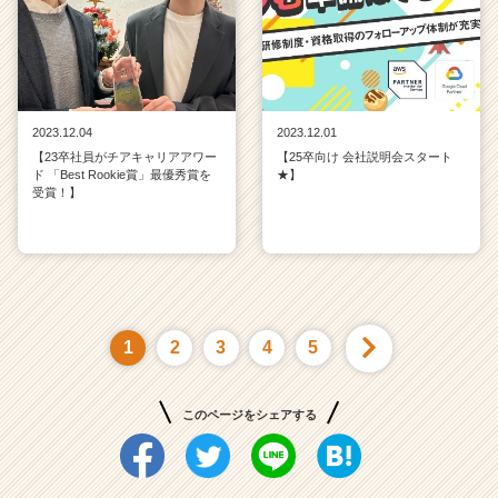
2023.12.04
2023.12.01
【23卒社員がチアキャリアアワー
【25卒向け 会社説明会スタート
ド 「Best Rookie賞」最優秀賞を
★】
受賞！】
1
2
3
4
5
このページをシェアする