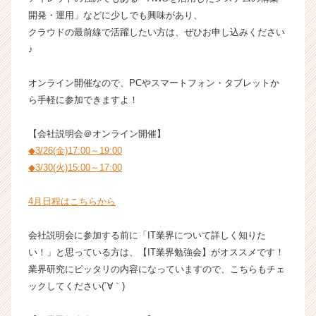
ト
開発・運用」などに少しでも興味があり、
チ
クラウドの最前線で活躍したい方は、ぜひお申し込みください
ア
♪
キ
ャ
リ
オンライン開催なので、PCやスマートフォン・タブレットか
ア
ら手軽に参加できますよ！
（C
h
【会社説明会＠オンライン開催】
e
◆3/26(金)17:00～19:00
e
◆3/30(火)15:00～17:00
r
C
a
4月日程はこちらから
r
e
会社説明会に参加する前に「IT業界について詳しく知りた
e
い！」と思っている方は、【IT業界勉強会】がオススメです！
r）
業界研究にピッタリの内容になっていますので、こちらもチェ
ックしてください(´∀｀)