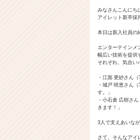
か
ら
みなさんこんにち
ス
アイレット新卒採
カ
ウ
本日は新入社員の紹介
ト
が
エンターテインメ
届
く
幅広い技術を提供
就
それぞれ、気合いバ
活
サ
・江面 更紗さん
イ
・城戸 咲恵さん
ト
す。」
チ
・小石倉 広樹さ
ア
キ
きます！」
ャ
リ
3人で支えあいな
ア
（C
さて、そんなアイ
h