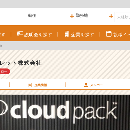
探す
説明会を
探す
企業を
探す
就職
イ
☆
レット株式会社
ォロー
企業情報
メンバー