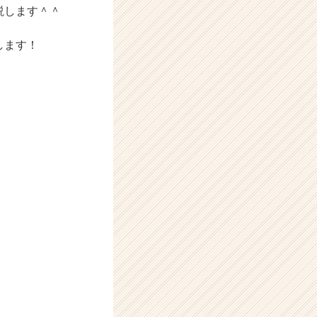
説します＾＾
します！