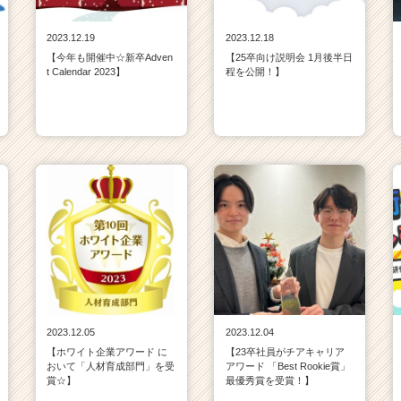
2023.12.19
2023.12.18
【今年も開催中☆新卒Adven
【25卒向け説明会 1月後半日
t Calendar 2023】
程を公開！】
2023.12.05
2023.12.04
【ホワイト企業アワード に
【23卒社員がチアキャリア
おいて「人材育成部門」を受
アワード 「Best Rookie賞」
賞☆】
最優秀賞を受賞！】