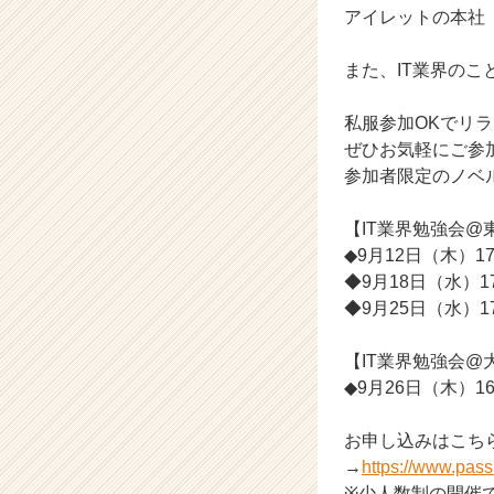
アイレットの本社
e
e
r
また、IT業界の
C
a
私服参加OKでリ
r
ぜひお気軽にご参
e
参加者限定のノベ
e
r）
【IT業界勉強会@
◆9月12日（木）17:3
◆9月18日（水）17:3
◆9月25日（水）17:3
【IT業界勉強会@
◆9月26日（木）16:3
お申し込みはこち
→
https://www.pas
※少人数制の開催