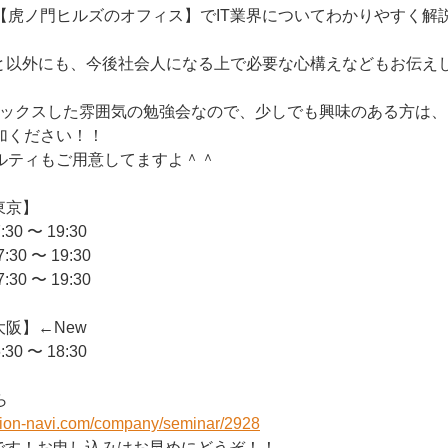
【虎ノ門ヒルズのオフィス】でIT業界についてわかりやすく解
こと以外にも、今後社会人になる上で必要な心構えなどもお伝え
ラックスした雰囲気の勉強会なので、少しでも興味のある方は、
加ください！！
ルティもご用意してますよ＾＾
東京】
0 〜 19:30
0 〜 19:30
0 〜 19:30
大阪】←New
0 〜 18:30
ら
sion-navi.com/company/seminar/2928
です！お申し込みはお早めにどうぞ！！