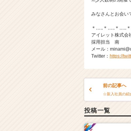
みなさんとお会い
＊…..＊…..＊…..＊
アイレット株式会
採用担当 南
メール：minami@clo
Twitter：
https://twi
前の記事へ
☆新入社員の紹介 
投稿一覧