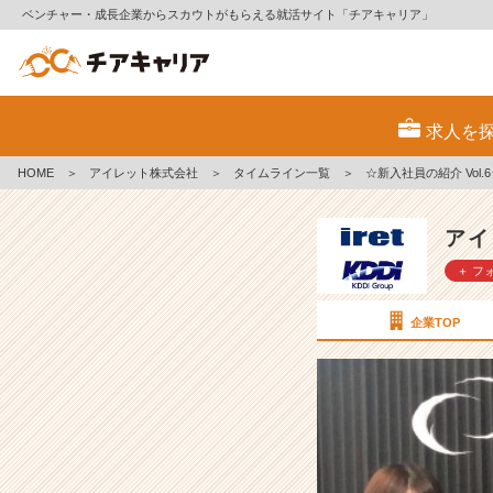
ベンチャー・成長企業からスカウトがもらえる就活サイト「チアキャリア」
☆
新
求人を
入
社
HOME
＞
アイレット株式会社
＞
タイムライン一覧
＞
☆新入社員の紹介 Vol.6
員
の
紹
アイ
介
＋ フ
V
o
l.
企業TOP
6
☆
【ア
イ
レ
ッ
ト