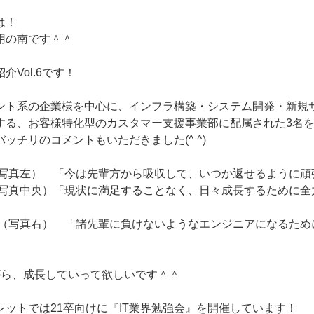
は！
用の南です＾＾
Vol.6です！
ント系の企業様を中心に、インフラ構築・システム開発・新規
する、お客様特化型のカスタマー支援事業部に配属された3名
ッチリのコメントもいただきました(^ ^)
（写真左） 「今は先輩方から吸収して、いつか返せるように頑
（写真中央）「現状に満足することなく、日々成長するために全
ん（写真右） 「諸先輩に負けないようなエンジニアになるため
がら、成長していって欲しいです＾＾
レットでは21卒向けに『IT業界勉強会』を開催しています！