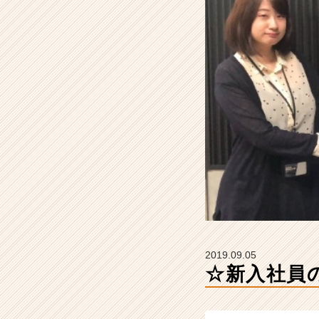
株
式
会
社
の
タ
イ
ム
ラ
イ
ン】
|
ベ
ン
チ
ャ
ー・
2019.09.05
成
☆新入社員の紹
長
企
業