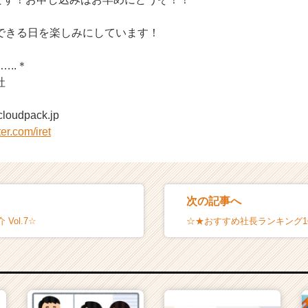
できる日を楽しみにしています！
…..＊
社
udpack.jp
tter.com/iret
次の記事へ
Vol.7☆
☆★おすすめ社長ランキング