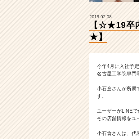
ラ
イ
ン】
2019.02.08
|
【☆★19
ベ
ン
★】
チ
ャ
ー・
成
今年4月に入社予
長
企
名古屋工学院専門
業
か
小石倉さんが所属
ら
す。
ス
カ
ユーザーがLINE
ウ
その店舗情報をユ
ト
が
届
小石倉さんは、代
く