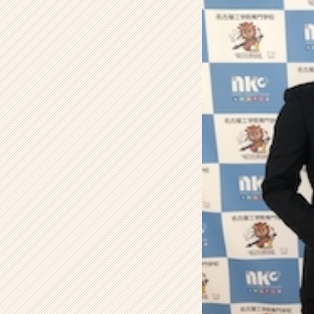
し
て
き
ま
し
た
☆
★】
【ア
イ
レ
ッ
ト
株
式
会
社
の
タ
イ
ム