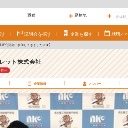
探す
説明会を
探す
企業を
探す
就職
イ
卒業研究発会に参加してきました☆★】
レット株式会社
ォロー
企業情報
メンバー