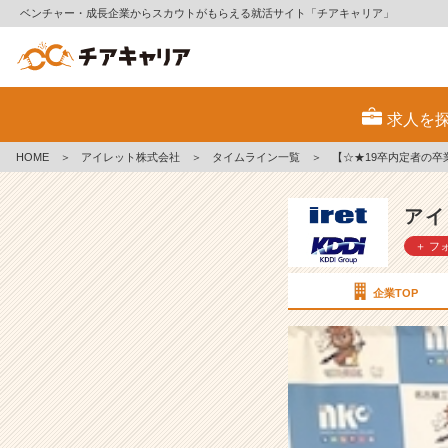
ベンチャー・成長企業からスカウトがもらえる就活サイト「チアキャリア」
【☆
★
求人を
1
9
HOME
＞
アイレット株式会社
＞
タイムライン一覧
＞
【☆★19卒内定者の
卒
内
定
アイ
者
＋ フ
の
卒
業
企業TOP
研
究
発
会
に
参
加