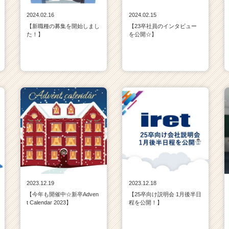
2024.02.16
2024.02.15
【新職種の募集を開始しまし
【23卒社員のインタビュー
た！】
を公開☆】
2023.12.19
2023.12.18
【今年も開催中☆新卒Adven
【25卒向け説明会 1月後半日
t Calendar 2023】
程を公開！】