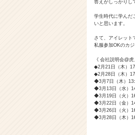
答えがしっかりし
就
活
学生時代に学んだ
サ
いと思います。
イ
ト
チ
さて、アイレット
ア
私服参加OKのカ
キ
ャ
《 会社説明会@虎
リ
◆2月21日（木）17
ア
◆2月28日（木）17:0
（C
◆3月7日（木）13:30
h
e
◆3月13日（水）14:0
e
◆3月19日（火）16:0
r
◆3月22日（金）14:0
C
◆3月26日（火）16:0
a
◆3月28日（木）16:0
r
e
e