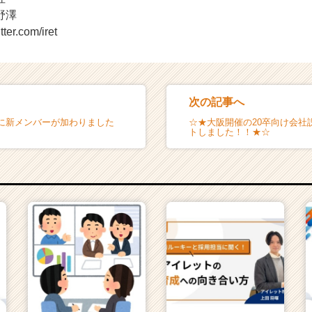
野澤
tter.com/iret
次の記事へ
に新メンバーが加わりました
☆★大阪開催の20卒向け会社
トしました！！★☆