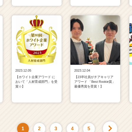
2023.12.05
2023.12.04
【ホワイト企業アワード に
【23卒社員がチアキャリア
おいて「人材育成部門」を受
アワード 「Best Rookie賞」
賞☆】
最優秀賞を受賞！】
1
2
3
4
5