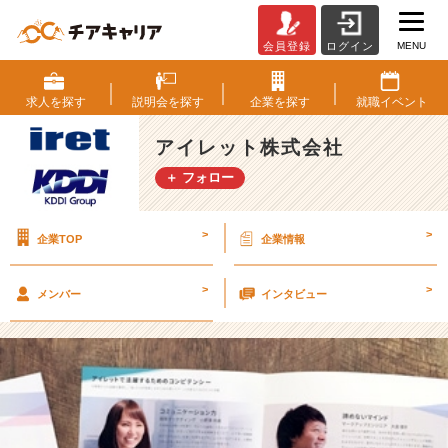
MENU
会員登録
ログイン
ア
イ
レ
求人を
探す
説明会を
探す
企業を
探す
就職
イベント
ッ
ト
アイレット株式会社
は
＋ フォロー
【N
O
C
>
>
企業TOP
企業情報
H
A
L
>
>
メンバー
インタビュー
L
E
N
G
E,
N
O