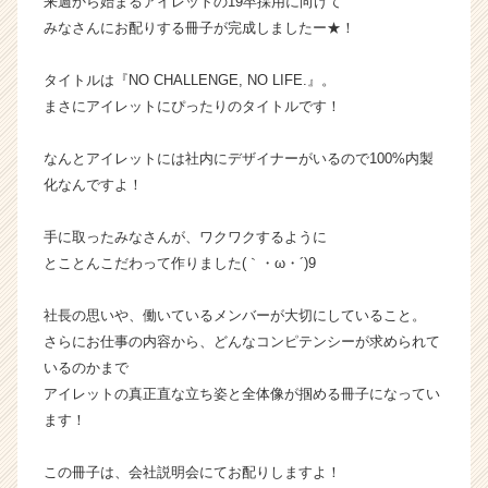
来週から始まるアイレットの19卒採用に向けて
ン
みなさんにお配りする冊子が完成しましたー★！
チ
ャ
タイトルは『NO CHALLENGE, NO LIFE.』。
ー・
まさにアイレットにぴったりのタイトルです！
成
長
企
なんとアイレットには社内にデザイナーがいるので100%内製
業
化なんですよ！
か
ら
手に取ったみなさんが、ワクワクするように
ス
とことんこだわって作りました(｀・ω・´)9
カ
ウ
社長の思いや、働いているメンバーが大切にしていること。
ト
が
さらにお仕事の内容から、どんなコンピテンシーが求められて
届
いるのかまで
く
アイレットの真正直な立ち姿と全体像が掴める冊子になってい
就
ます！
活
サ
この冊子は、会社説明会にてお配りしますよ！
イ