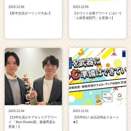
2023.12.06
2023.12.05
【新卒交流ボーリング大会♪】
【ホワイト企業アワード において
「人材育成部門」を受賞☆】
2023.12.04
2023.12.01
【23卒社員がチアキャリアアワー
【25卒向け 会社説明会スタート
ド 「Best Rookie賞」最優秀賞を
★】
受賞！】