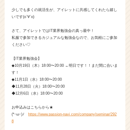
ト
チ
少しでも多くの就活生が、アイレットに共感してくれたら嬉し
ア
いです(о´∀`о)
キ
ャ
さて、アイレットではIT業界勉強会の真っ最中！
リ
私服で参加できるカジュアルな勉強会なので、お気軽にご参加
ア
ください♡
（C
h
e
【IT業界勉強会】
e
◆10月19日（木）18:00〜20:00 ←明日です！！まだ間に合いま
r
す！
C
◆11月1日（水）18:00〜20:00
a
◆11月28日（火）18:00〜20:00
r
◆12月6日（水）18:00〜20:00
e
e
r）
お申込みはこちらから★
(*･ω･)ﾉ
https://www.passion-navi.com/company/seminar/292
8