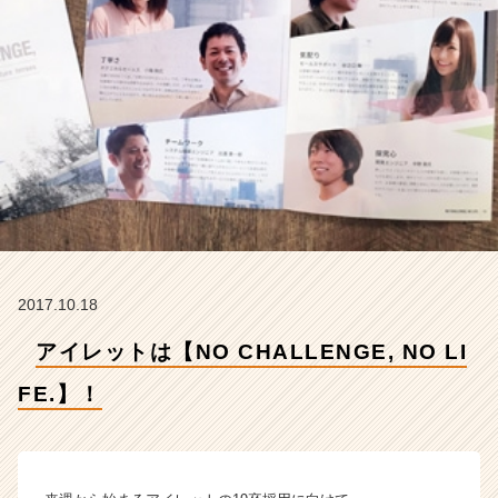
L
I
F
E.】！
【ア
イ
レ
ッ
ト
株
式
会
社
2017.10.18
の
タ
アイレットは【NO CHALLENGE, NO LI
イ
ム
FE.】！
ラ
イ
ン】
|
ベ