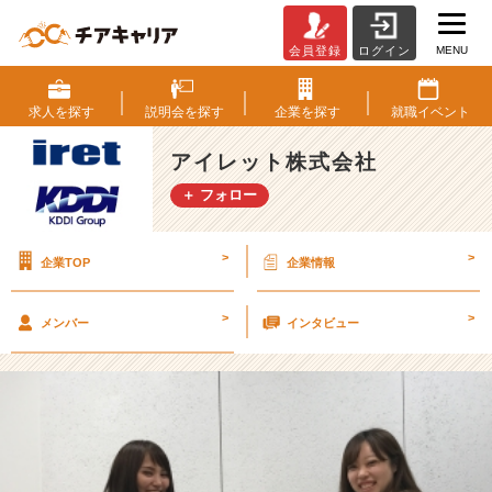
MENU
会員登録
ログイン
来
週
は
求人を
探す
説明会を
探す
企業を
探す
就職
イベント
内
定
アイレット株式会社
式〜
＋ フォロー
★
+･:
*
>
>
企業TOP
企業情報
+.
【ア
イ
>
>
メンバー
インタビュー
レ
ッ
ト
株
式
会
社