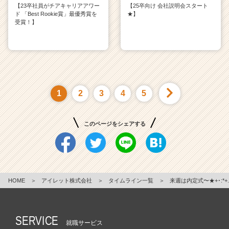
【23卒社員がチアキャリアアワー
【25卒向け 会社説明会スタート
ド 「Best Rookie賞」最優秀賞を
★】
受賞！】
1
2
3
4
5
このページをシェアする
HOME
＞
アイレット株式会社
＞
タイムライン一覧
＞
来週は内定式〜★+･:*+.
SERVICE
就職サービス