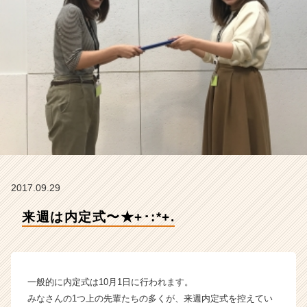
の
タ
イ
ム
ラ
イ
ン】
|
ベ
ン
チ
ャ
ー・
2017.09.29
成
長
来週は内定式〜★+･:*+.
企
業
か
ら
ス
一般的に内定式は10月1日に行われます。
カ
みなさんの1つ上の先輩たちの多くが、来週内定式を控えてい
ウ