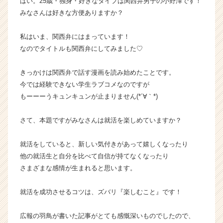
はい。25歳・独身・好きなタイプは関西弁男子の小野澤です！
ャ
みなさんは好きな方便ありますか？
ー・
成
私はいま、関西弁にはまっています！
長
なのでタイトルも関西弁にしてみました♡
企
業
か
きっかけは関西弁で話す漫画を読み始めたことです。
ら
今では経験できない学生ラブコメなのですが
ス
もーーーうキュンキュンが止まりません(*´∀｀*)
カ
ウ
さて、本題ですがみなさんは就活を楽しめていますか？
ト
が
就活をしていると、新しい気付きがあって嬉しくなったり
届
く
他の就活生と自分を比べて自信が持てなくなったり
就
さまざまな感情が生まれると思います。
活
サ
就活を成功させるコツは、ズバリ『楽しむこと』です！
イ
ト
広報の羽鳥が書いた記事がとても感慨深いものでしたので、
チ