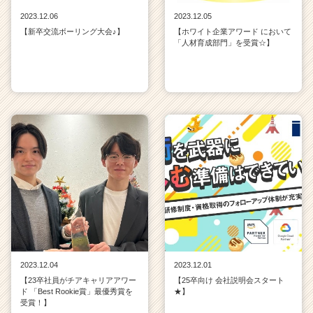
2023.12.06
2023.12.05
【新卒交流ボーリング大会♪】
【ホワイト企業アワード において
「人材育成部門」を受賞☆】
2023.12.04
2023.12.01
【23卒社員がチアキャリアアワー
【25卒向け 会社説明会スタート
ド 「Best Rookie賞」最優秀賞を
★】
受賞！】