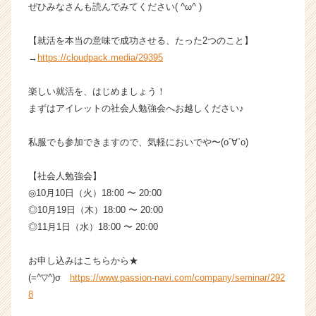
ぜひみなさんも読んでみてください( ^ω^ )
ア
キ
ャ
【就活を本当の意味で成功させる、たった2つのこと】
リ
→
https://cloudpack.media/29395
ア
（C
楽しい就活を、はじめましょう！
h
まずはアイレットの社会人勉強会へお越しください♪
e
e
r
私服でも参加できますので、気軽においでや〜(о´∀`о)
C
a
【社会人勉強会】
r
◎10月10日（火）18:00 〜 20:00
e
◎10月19日（木）18:00 〜 20:00
e
◎11月1日（水）18:00 〜 20:00
r）
お申し込みはこちらから★
(=^▽^)σ
https://www.passion-navi.com/company/seminar/292
8