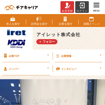
MENU
会員登録
ログイン
就
職
活
求人を
探す
説明会を
探す
企業を
探す
就職
イベント
動
め
アイレット株式会社
ん
＋ フォロー
ど
く
さ
>
>
企業TOP
企業情報
い！
な
ん
>
>
メンバー
インタビュー
て
思
っ
た
ら
あ
か