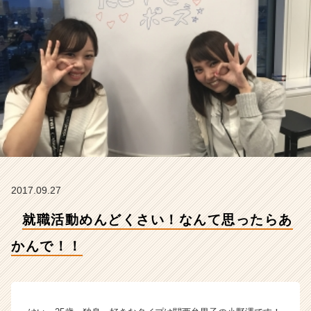
ん
で！！
【ア
イ
レ
ッ
ト
株
式
会
社
の
タ
2017.09.27
イ
ム
就職活動めんどくさい！なんて思ったらあ
ラ
イ
かんで！！
ン】
|
ベ
ン
チ