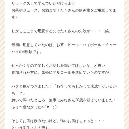
リラックスして学んでいただけるよう
か
お茶やジュース、お酒まで！たくさんの飲み物をご用意してま
ら
す♪
ス
カ
ウ
しかしここまで用意するにはたくさんの失敗が・・・（笑）
ト
が
最初に用意していたのは、お茶・ビール・ハイボール・チュー
届
ハイの4種類です。
く
就
せっかくなので楽しくお話しを聞いてほしいな、と思い
活
サ
参加された方に、気軽にアルコールを進めていたのですが
イ
ト
ハタと気がつきました！「19卒ってもしかして未成年がいるか
チ
も！？」
ア
急いで調べたところ、無事にみなさん20歳を超えていました！
キ
ふぅ〜危なかったε-(´∀｀; )
ャ
リ
ア
そしてお酒は飲みたいけど、強いお酒はちょっと・・・
（C
という学生さんの声も。