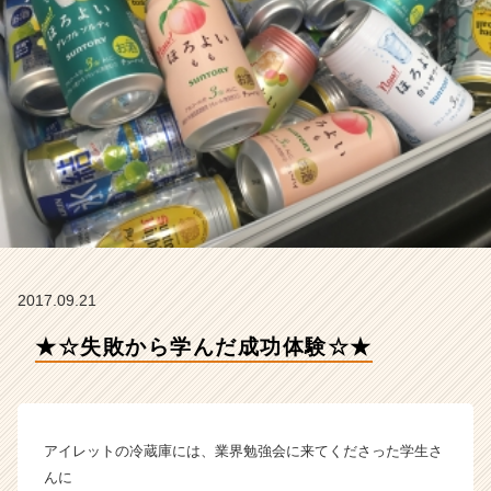
ト
株
式
会
社
の
タ
イ
ム
ラ
イ
ン】
|
2017.09.21
ベ
ン
★☆失敗から学んだ成功体験☆★
チ
ャ
ー・
成
長
アイレットの冷蔵庫には、業界勉強会に来てくださった学生さ
企
んに
業