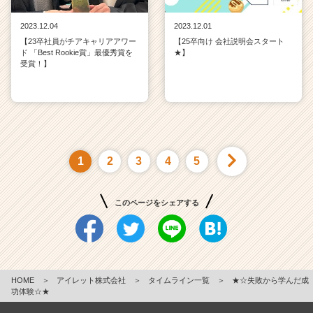
2023.12.04
2023.12.01
【23卒社員がチアキャリアアワー
【25卒向け 会社説明会スタート
ド 「Best Rookie賞」最優秀賞を
★】
受賞！】
1
2
3
4
5
このページをシェアする
HOME
＞
アイレット株式会社
＞
タイムライン一覧
＞
★☆失敗から学んだ成
功体験☆★