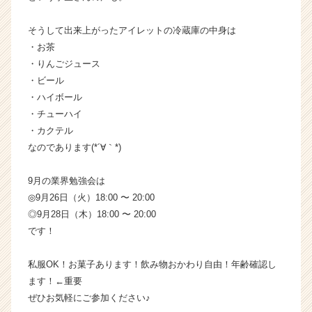
h
e
そうして出来上がったアイレットの冷蔵庫の中身は
e
・お茶
r
・りんごジュース
C
・ビール
a
r
・ハイボール
e
・チューハイ
e
・カクテル
r）
なのであります(*´∀｀*)
9月の業界勉強会は
◎9月26日（火）18:00 〜 20:00
◎9月28日（木）18:00 〜 20:00
です！
私服OK！お菓子あります！飲み物おかわり自由！年齢確認し
ます！←重要
ぜひお気軽にご参加ください♪