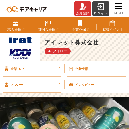
MENU
会員登録
ログイン
★
☆
失
求人を
探す
説明会を
探す
企業を
探す
就職
イベント
敗
か
アイレット株式会社
ら
＋ フォロー
学
ん
だ
>
>
企業TOP
企業情報
成
功
体
>
>
メンバー
インタビュー
験
☆
★
【ア
イ
レ
ッ