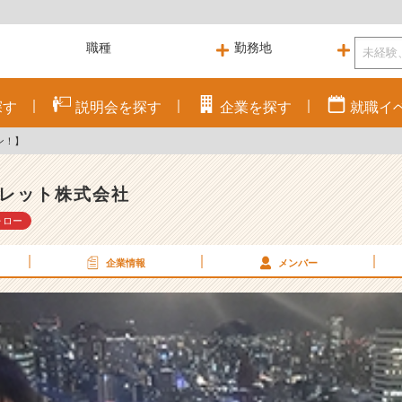
探す
説明会を
探す
企業を
探す
就職
イ
ン！】
レット株式会社
ォロー
企業情報
メンバー