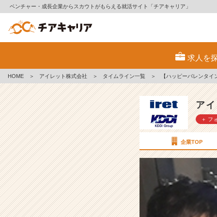
ベンチャー・成長企業からスカウトがもらえる就活サイト「チアキャリア」
【ハ
ッ
求人を
ピ
ー
HOME
＞
アイレット株式会社
＞
タイムライン一覧
＞
【ハッピーバレンタイ
バ
レ
ン
アイ
タ
＋ フ
イ
ン！】
【ア
企業TOP
イ
レ
ッ
ト
株
式
会