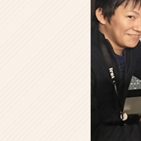
社
の
タ
イ
ム
ラ
イ
ン】
|
ベ
ン
チ
ャ
ー・
成
長
企
業
か
ら
ス