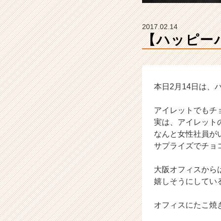
カ
ウ
ト
2017.02.14
が
【ハッピー
届
く
就
活
サ
本日2月14日は、
イ
ト
アイレットでもチ
チ
実は、アイレット
ア
なんと女性社員が
キ
サプライズでチョ
ャ
リ
ア
大阪オフィスから
（C
嬉しそうにしてい
h
e
オフィスにたこ焼
e
r