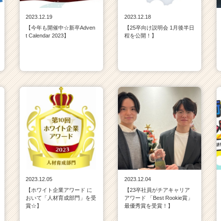
2023.12.19
2023.12.18
【今年も開催中☆新卒Adven
【25卒向け説明会 1月後半日
t Calendar 2023】
程を公開！】
2023.12.05
2023.12.04
【ホワイト企業アワード に
【23卒社員がチアキャリア
おいて「人材育成部門」を受
アワード 「Best Rookie賞」
賞☆】
最優秀賞を受賞！】