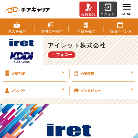
MENU
会員登録
ログイン
【2
4
卒
求人を
探す
説明会を
探す
企業を
探す
就職
イベント
向
け
アイレット株式会社
会
＋ フォロー
社
説
明
>
>
企業TOP
企業情報
会
✨
1
>
>
メンバー
インタビュー
月
日
程
を
公
開
❗️】