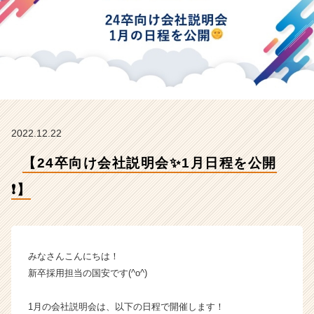
【ア
イ
レ
ッ
ト
株
式
会
社
2022.12.22
の
タ
【24卒向け会社説明会✨1月日程を公開
イ
ム
❗️】
ラ
イ
ン】
|
ベ
みなさんこんにちは！
ン
新卒採用担当の国安です(^o^)
チ
ャ
1月の会社説明会は、以下の日程で開催します！
ー・