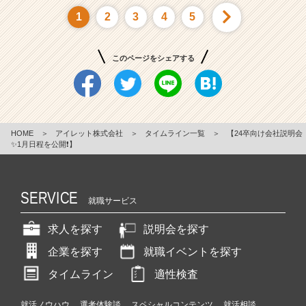
1
2
3
4
5
このページをシェアする
HOME
＞
アイレット株式会社
＞
タイムライン一覧
＞
【24卒向け会社説明会
✨1月日程を公開❗️】
SERVICE
就職サービス
求人を探す
説明会を探す
企業を探す
就職イベントを探す
タイムライン
適性検査
就活ノウハウ
選考体験談
スペシャルコンテンツ
就活相談