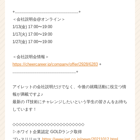
成
+‥‥‥‥‥‥‥‥‥‥‥‥‥‥‥‥‥‥‥‥‥‥‥‥‥‥‥‥‥+
長
企
＜会社説明会@オンライン＞
業
1/13(金) 17:00〜19:00
か
1/17(火) 17:00〜19:00
ら
1/27(金) 17:00〜19:00
ス
カ
＜会社説明会情報＞
ウ
https://cheercareer.jp/company/offer/2928/6283
+
ト
が
‥‥‥‥‥‥‥‥‥‥‥‥‥‥‥‥‥‥‥‥‥‥‥‥‥‥‥‥‥+
届
く
アイレットの会社説明だけでなく、今後の就職活動に役立つ情
就
報が満載ですよ♪
活
最新の IT技術にチャレンジしたいという学生の皆さんをお待ち
サ
しています！
イ
ト
チ
◇◇◇◇◇◇◇◇◇◇◇◇◇◇◇◇◇◇◇◇◇◇◇
ア
▷ホワイト企業認定 GOLDランク取得
キ
プレスリリース
https://www.iret.co.jp/news/20211012.html