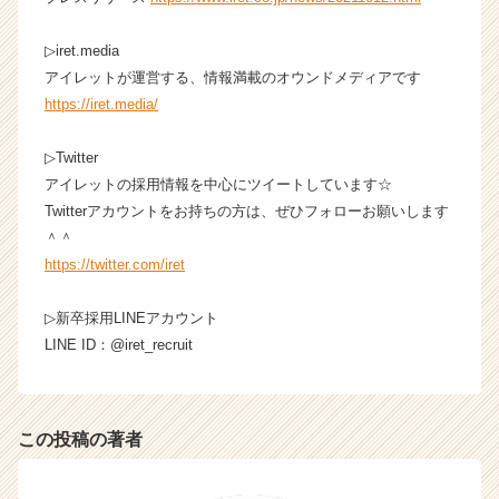
ャ
リ
▷iret.media
ア
アイレットが運営する、情報満載のオウンドメディアです
（C
https://iret.media/
h
e
e
▷Twitter
r
アイレットの採用情報を中心にツイートしています☆
C
Twitterアカウントをお持ちの方は、ぜひフォローお願いします
a
＾＾
r
https://twitter.com/iret
e
e
r）
▷新卒採用LINEアカウント
LINE ID：@iret_recruit
この投稿の著者