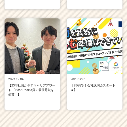
2023.12.04
2023.12.01
【23卒社員がチアキャリアアワー
【25卒向け 会社説明会スタート
ド 「Best Rookie賞」最優秀賞を
★】
受賞！】