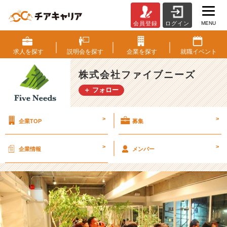
MENU
会員登録
ログイン
■
夢
や
求人を
探す
説明会を
探す
企業を
探す
就職
イベント
目
標
株式会社ファイブニーズ
を
＋ フォロー
探
す
に
>
>
企業TOP
募集
は
■
【株
>
>
企業情報
メンバー
式
会
社
フ
ァ
イ
ブ