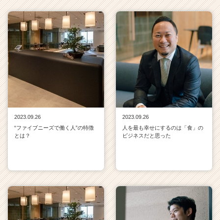
e
r
C
a
r
e
e
r）
2023.09.26
2023.09.26
“ファイブニーズで働く人”の特徴
人を最も幸せにするのは「食」の
とは？
ビジネスだと思った