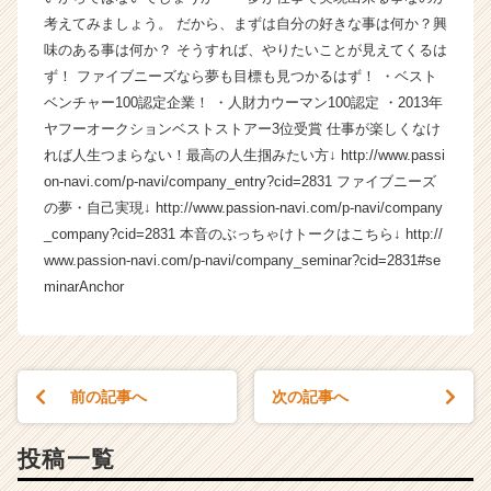
ス
考えてみましょう。 だから、まずは自分の好きな事は何か？興
カ
味のある事は何か？ そうすれば、やりたいことが見えてくるは
ウ
ず！ ファイブニーズなら夢も目標も見つかるはず！ ・ベスト
ト
ベンチャー100認定企業！ ・人財力ウーマン100認定 ・2013年
が
ヤフーオークションベストストアー3位受賞 仕事が楽しくなけ
届
れば人生つまらない！最高の人生掴みたい方↓ http://www.passi
く
就
on-navi.com/p-navi/company_entry?cid=2831 ファイブニーズ
活
の夢・自己実現↓ http://www.passion-navi.com/p-navi/company
サ
_company?cid=2831 本音のぶっちゃけトークはこちら↓ http://
イ
www.passion-navi.com/p-navi/company_seminar?cid=2831#se
ト
minarAnchor
チ
ア
キ
ャ
リ
前の記事へ
次の記事へ
ア
（C
投稿一覧
h
e