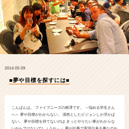
ニ
ー
ズ
の
タ
イ
ム
ラ
イ
ン】
|
ベ
2014.05.09
ン
■夢や目標を探すには■
チ
ャ
ー・
成
長
こんばんは。 ファイブニーズの柄澤です。 ～悩める学生さん
企
へ～ 夢や目標がわからない。 漠然としたビジョンしか浮かば
業
ない。 夢や目標を持てないのは きっとやりたい事がわからな
か
ら
いからではないでしょうか・・ 夢が仕事で実現出来る事なのか