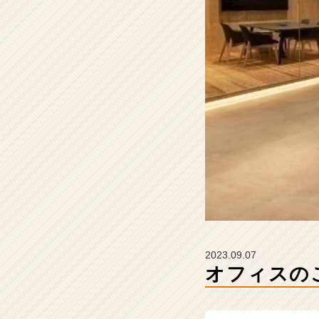
ー
ズ
の
タ
イ
ム
ラ
イ
ン】
|
ベ
ン
チ
ャ
ー・
成
長
2023.09.07
企
オフィスの
業
か
ら