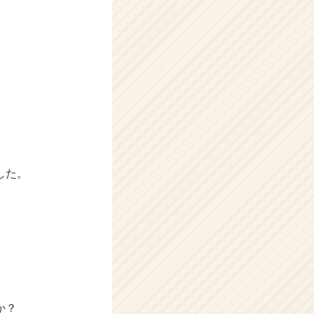
した。
か？