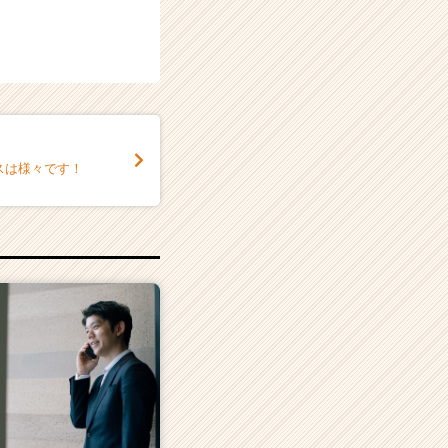
。
スは様々です！