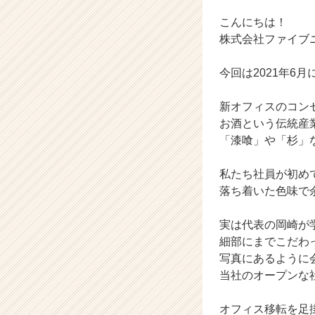
ス
カ
こんにちは！
ウ
株式会社ファイブ
ト
が
今回は2021年6
届
く
新オフィスのコン
就
活
お酒という伝統産
サ
「漆喰」や「杉」
イ
ト
私たち社員が初め
チ
落ち着いた色味で
ア
キ
実は代表の岡崎が
ャ
リ
細部にまでこだわ
ア
写真にあるように
（C
当社のオープンな
h
e
オフィス移転を足
e