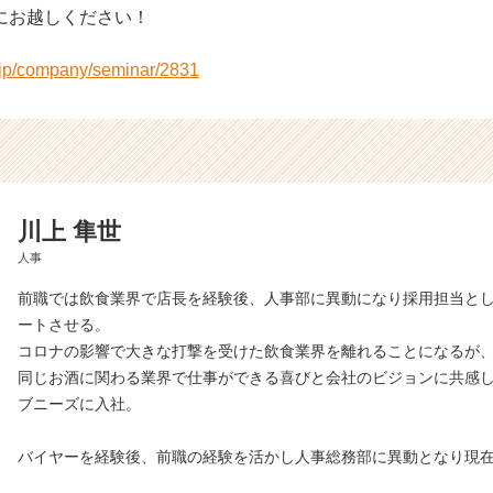
にお越しください！
r.jp/company/seminar/2831
川上 隼世
人事
前職では飲食業界で店長を経験後、人事部に異動になり採用担当と
ートさせる。
コロナの影響で大きな打撃を受けた飲食業界を離れることになるが
同じお酒に関わる業界で仕事ができる喜びと会社のビジョンに共感し2
ブニーズに入社。
バイヤーを経験後、前職の経験を活かし人事総務部に異動となり現