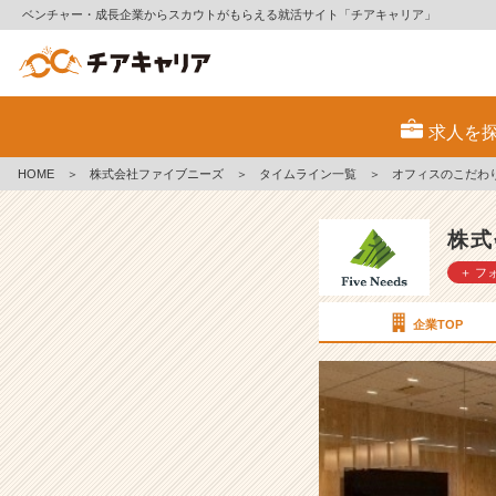
ベンチャー・成長企業からスカウトがもらえる就活サイト「チアキャリア」
オ
フ
求人を
ィ
ス
HOME
＞
株式会社ファイブニーズ
＞
タイムライン一覧
＞
オフィスのこだわ
の
こ
だ
株式
わ
＋ フ
り
【株
式
企業TOP
会
社
フ
ァ
イ
ブ
ニ