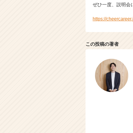
ぜひ一度、説明会
r
C
a
https://cheercaree
r
e
e
r）
この投稿の著者