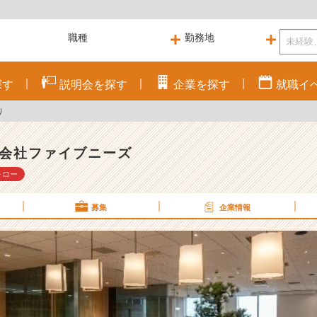
探す
説明会を
探す
企業を
探す
就職
イ
り
会社ファイブニーズ
ォロー
募集
企業情報