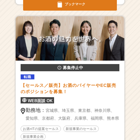
チ
ブックマーク
ャ
ー・
成
長
企
業
か
ら
ス
募集停止中
カ
ウ
転職
ト
【セールス／販売】お酒のバイヤーやEC販売
が
のポジションを募集！
届
WEB面談 OK
く
就
勤務地：
宮城県、
埼玉県、
東京都、
神奈川県、
活
愛知県、
京都府、
大阪府、
兵庫県、
福岡県、
熊本県
サ
イ
お酒×ITの提案セールス
新規事業のセールス
ト
新規事業企画