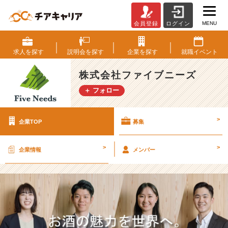
MENU
会員登録
ログイン
株
式
会
求人を
探す
説明会を
探す
企業を
探す
就職
イベント
社
フ
株式会社ファイブニーズ
ァ
＋ フォロー
イ
ブ
ニ
>
企業TOP
募集
ー
ズ
の
>
>
企業情報
メンバー
採
用/
求
人
-
【お
酒