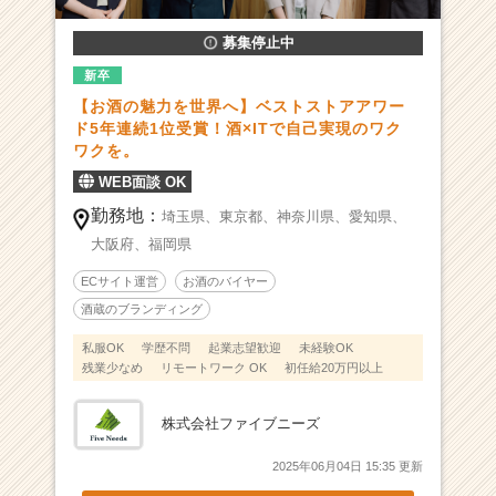
位
募集停止中
受
賞！
新卒
酒
【お酒の魅力を世界へ】ベストストアアワー
×
ド5年連続1位受賞！酒×ITで自己実現のワク
I
ワクを。
T
WEB面談 OK
で
自
勤務地：
埼玉県、
東京都、
神奈川県、
愛知県、
己
大阪府、
福岡県
実
現
ECサイト運営
お酒のバイヤー
の
酒蔵のブランディング
ワ
ク
私服OK
学歴不問
起業志望歓迎
未経験OK
残業少なめ
リモートワーク OK
初任給20万円以上
ワ
ク
を。
株式会社ファイブニーズ
|
ベ
2025年06月04日 15:35 更新
ン