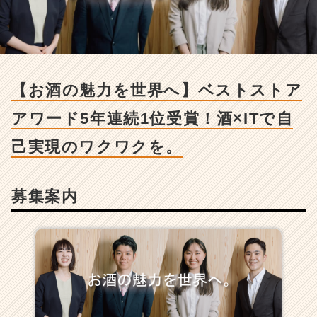
の
魅
力
を
世
界
【お酒の魅力を世界へ】ベストストア
へ】
ベ
アワード5年連続1位受賞！酒×ITで自
ス
ト
己実現のワクワクを。
ス
ト
ア
募集案内
ア
ワ
ー
ド
5
年
連
続
1